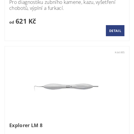
Pro diagnostiku zubního kamene, kazu, vyšetření
chobotů, výplní a furkací.
621 Kč
od
DETAIL
Kód:
8ES
Explorer LM 8