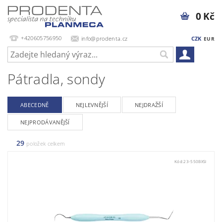
0 Kč
+420605756950
info@prodenta.cz
CZK
EUR
Pátradla, sondy
ABECEDNĚ
NEJLEVNĚJŠÍ
NEJDRAŽŠÍ
NEJPRODÁVANĚJŠÍ
29
položek celkem
Kód:
23-550BXSI