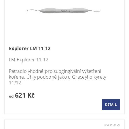
Explorer LM 11-12
LM Explorer 11-12
Pátradlo vhodné pro subgingivální vyšetření
kořene. Úhly podobné jako u Graceyho kyrety
11/12.
621 Kč
od
DETAIL
Kód:
17-23XSI