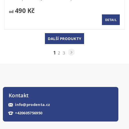
490 Kč
od
DETAIL
DALŠÍ PRODUKTY
1
2
3
Kontakt
info
@
prodenta.cz
+420605756950