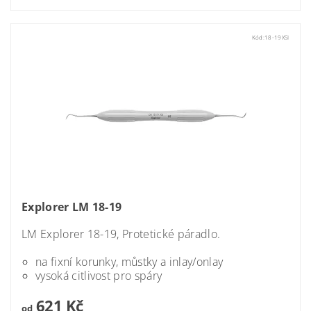
Kód:
18-19XSI
Explorer LM 18-19
LM Explorer 18-19,
Protetické páradlo.
na fixní korunky, můstky a inlay/onlay
vysoká citlivost pro spáry
621 Kč
od