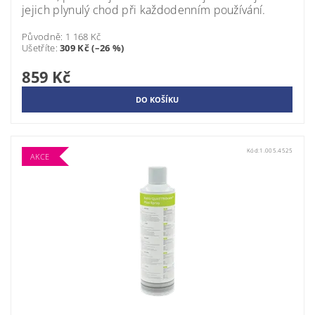
jejich plynulý chod při každodenním používání.
Původně:
1 168 Kč
Ušetříte
:
309 Kč (–26 %)
859 Kč
Kód:
1.005.4525
AKCE