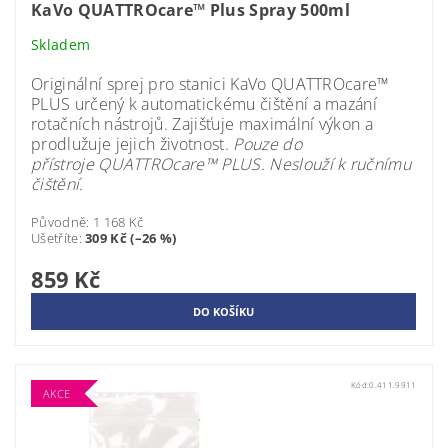
KaVo QUATTROcare™ Plus Spray 500ml
Skladem
Originální sprej pro stanici
KaVo QUATTROcare™
PLUS
určený k automatickému čištění a mazání
rotačních nástrojů. Zajišťuje maximální výkon a
prodlužuje jejich životnost.
Pouze do
přístroje QUATTROcare™ PLUS. Neslouží k ručnímu
čištění.
Původně:
1 168 Kč
Ušetříte
:
309 Kč (–26 %)
859 Kč
Kód:
0.411.9911
AKCE