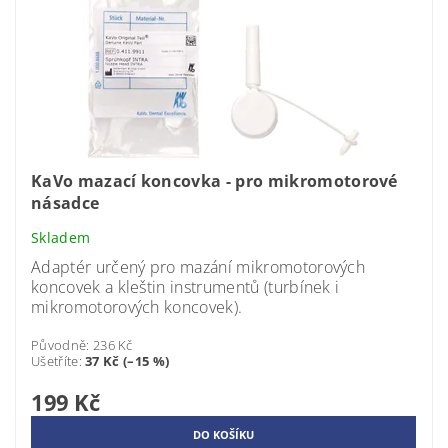
KaVo mazací koncovka - pro mikromotorové
násadce
Skladem
Adaptér určený pro mazání mikromotorových
koncovek a kleštin instrumentů (turbínek i
mikromotorových koncovek).
Původně:
236 Kč
Ušetříte
:
37 Kč (–15 %)
199 Kč