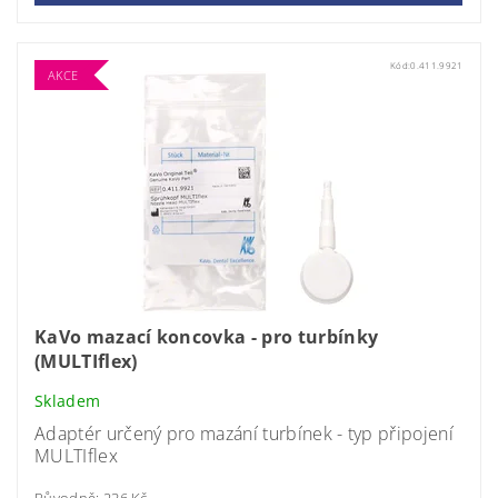
Kód:
0.411.9921
AKCE
KaVo mazací koncovka - pro turbínky
(MULTIflex)
Skladem
Adaptér určený pro mazání turbínek - typ připojení
MULTIflex
Původně:
236 Kč