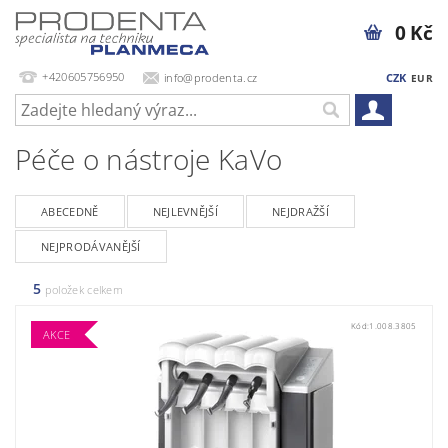
0 Kč
+420605756950
info@prodenta.cz
CZK
EUR
Péče o nástroje KaVo
ABECEDNĚ
NEJLEVNĚJŠÍ
NEJDRAŽŠÍ
NEJPRODÁVANĚJŠÍ
5
položek celkem
Kód:
1.008.3805
AKCE