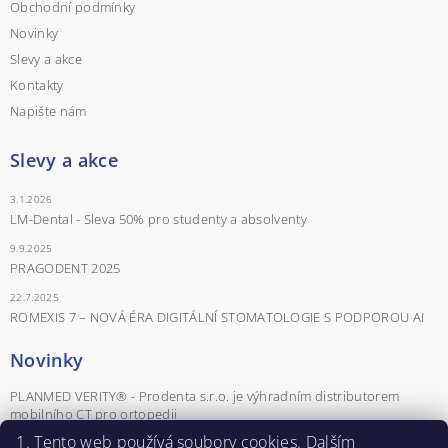
Obchodní podmínky
Novinky
Slevy a akce
Kontakty
Napište nám
Slevy a akce
3.1.2026
LM-Dental - Sleva 50% pro studenty a absolventy
9.9.2025
PRAGODENT 2025
22.7.2025
ROMEXIS 7 – NOVÁ ÉRA DIGITÁLNÍ STOMATOLOGIE S PODPOROU AI
Novinky
PLANMED VERITY® - Prodenta s.r.o. je výhradním distributorem
mobilního CT pro ortopedii
POZVÁNKA NA ŠKOLENÍ: Advanced Mucosal Screening: Role dentální
Tento web používá soubory cookies. Dalším