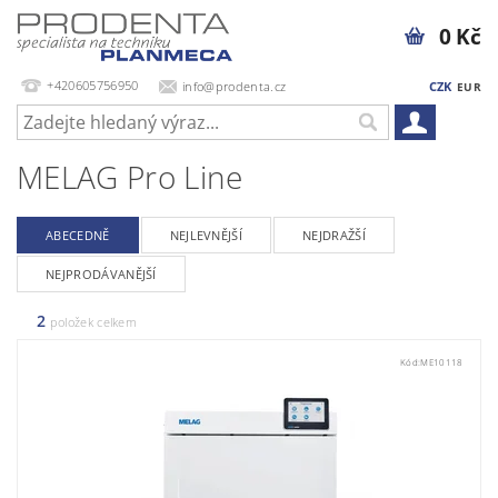
0 Kč
+420605756950
info@prodenta.cz
CZK
EUR
MELAG Pro Line
ABECEDNĚ
NEJLEVNĚJŠÍ
NEJDRAŽŠÍ
NEJPRODÁVANĚJŠÍ
2
položek celkem
Kód:
ME10118