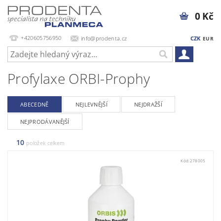
0 Kč
+420605756950
info@prodenta.cz
CZK
EUR
Profylaxe ORBI-Prophy
ABECEDNĚ
NEJLEVNĚJŠÍ
NEJDRAŽŠÍ
NEJPRODÁVANĚJŠÍ
10
položek celkem
Kód:
278005