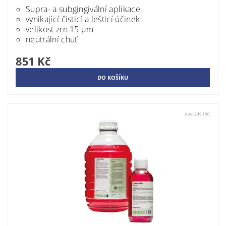
Supra- a subgingivální aplikace
vynikající čisticí a lešticí účinek
velikost zrn 15 μm
neutrální chuť
851 Kč
Kód:
239100