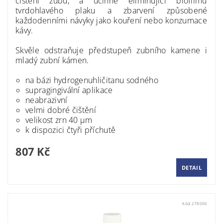
čištění zubů, a účinně eliminující biofilmu
tvrdohlavého plaku a zbarvení způsobené
každodenními návyky jako kouření nebo konzumace
kávy.
Skvěle odstraňuje předstupeň zubního kamene i
mladý zubní kámen.
na bázi hydrogenuhličitanu sodného
supragingivální aplikace
neabrazivní
velmi dobré čištění
velikost zrn 40 μm
k dispozici čtyři příchutě
807 Kč
DETAIL
Kód:
278006