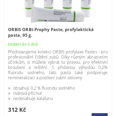
ORBIS ORBI-Prophy Paste, profylaktická
pasta, 95 g.
Dodání do 5 dnů
Představujeme kolekci ORBIS profylaxe Pastes - pro
profesionální čištění zubů.
Díky různým abrazivním
účinkům, si můžete vybrat tu pravou, pro efektivní
broušení a leštění. S přidanou výhodou 0,2%
fluoridu sodného, tato pasta také
podporuje
remineralizaci a posílení zubní skloviny.
obsahují 0,2 % fluoridu sodného
mátová příchuť
neobsahuje kalafunu
312 Kč