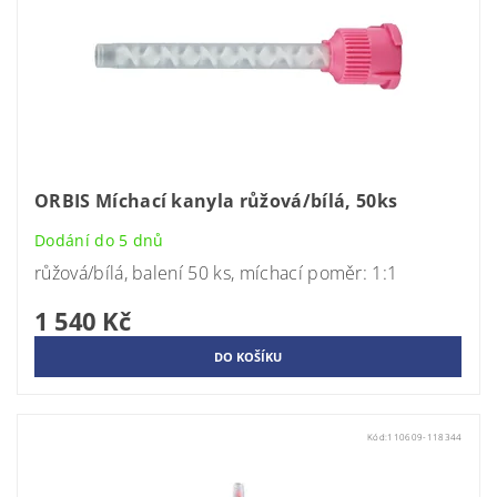
ORBIS Míchací kanyla růžová/bílá, 50ks
Dodání do 5 dnů
růžová/bílá, balení 50 ks, míchací poměr: 1:1
1 540 Kč
Kód:
110609-118344