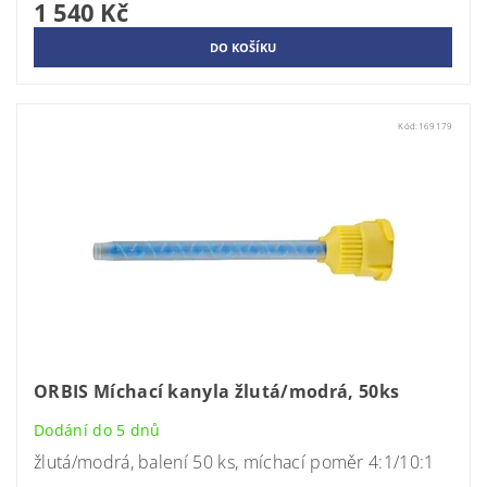
1 540 Kč
Kód:
169179
ORBIS Míchací kanyla žlutá/modrá, 50ks
Dodání do 5 dnů
žlutá/modrá, balení 50 ks, míchací poměr 4:1/10:1