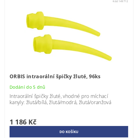
Kód:
149712
ORBIS intraorální špičky žluté, 96ks
Dodání do 5 dnů
Intraorální špičky žluté, vhodné pro míchací
kanyly: žlutá/bílá, žlutá/modrá, žlutá/oranžová
1 186 Kč