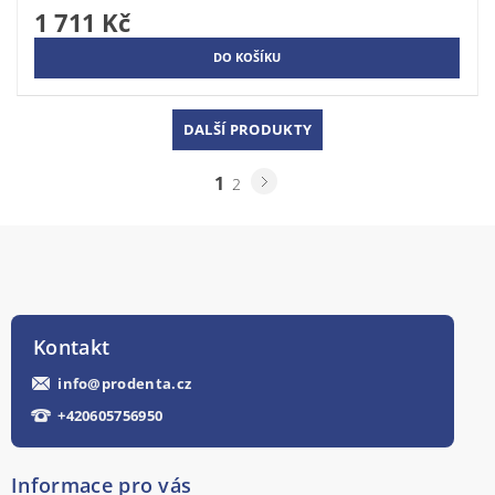
1 711 Kč
DALŠÍ PRODUKTY
1
2
Kontakt
info
@
prodenta.cz
+420605756950
Informace pro vás