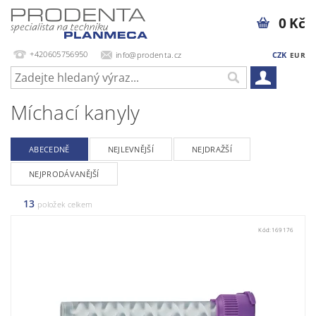
0 Kč
+420605756950
info@prodenta.cz
CZK
EUR
Míchací kanyly
ABECEDNĚ
NEJLEVNĚJŠÍ
NEJDRAŽŠÍ
NEJPRODÁVANĚJŠÍ
13
položek celkem
Kód:
169176