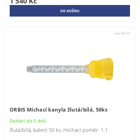
1 540 Kč
Kód:
169173
ORBIS Míchací kanyla žlutá/bílá, 50ks
Dodání do 5 dnů
žlutá/bílá, balení 50 ks, míchací poměr: 1:1