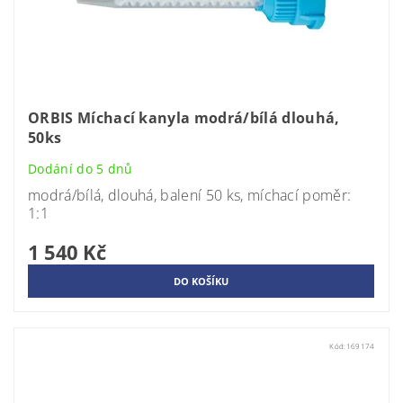
ORBIS Míchací kanyla modrá/bílá dlouhá,
50ks
Dodání do 5 dnů
modrá/bílá, dlouhá, balení 50 ks, míchací poměr:
1:1
1 540 Kč
Kód:
169174