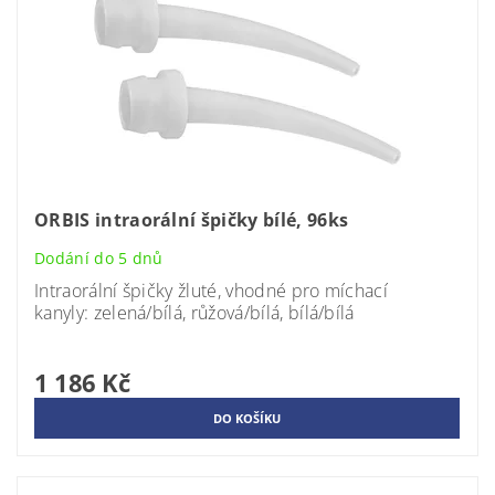
ORBIS intraorální špičky bílé, 96ks
Dodání do 5 dnů
Intraorální špičky žluté, vhodné pro míchací
kanyly: zelená/bílá, růžová/bílá, bílá/bílá
1 186 Kč