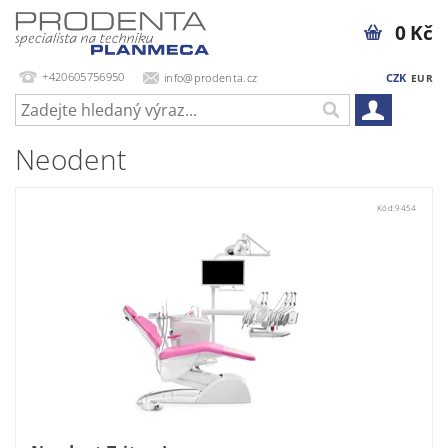
0 Kč
+420605756950
info@prodenta.cz
CZK
EUR
Neodent
Kód:
9454