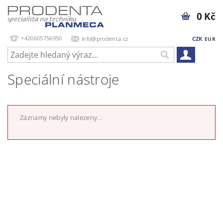
0 Kč
+420605756950
info@prodenta.cz
CZK
EUR
Speciální nástroje
Záznamy nebyly nalezeny...