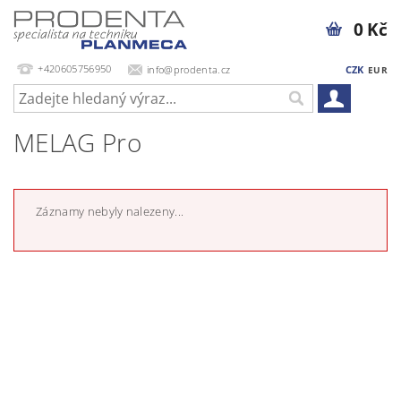
0 Kč
+420605756950
info@prodenta.cz
CZK
EUR
MELAG Pro
Záznamy nebyly nalezeny...