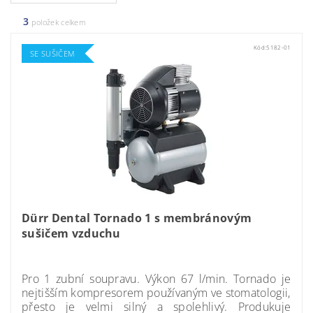
3
položek celkem
Kód:
5182-01
SE SUŠIČEM
Dürr Dental Tornado 1 s membránovým
sušičem vzduchu
Momentálně nedostupné
Pro 1 zubní soupravu. Výkon 67 l/min. Tornado je
nejtišším kompresorem používaným ve stomatologii,
přesto je velmi silný a spolehlivý. Produkuje