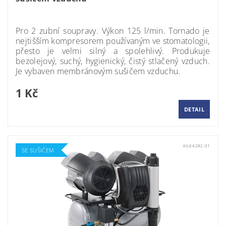
Momentálně nedostupné
Pro 2 zubní soupravy. Výkon 125 l/min. Tornado je
nejtišším kompresorem používaným ve stomatologii,
přesto je velmi silný a spolehlivý. Produkuje
bezolejový, suchý, hygienický, čistý stlačený vzduch.
Je vybaven membránovým sušičem vzduchu.
1 Kč
DETAIL
Kód:
4282-01
SE SUŠIČEM