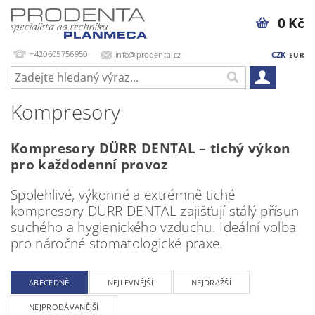
0 Kč
+420605756950
info@prodenta.cz
CZK
EUR
Kompresory
Kompresory DÜRR DENTAL – tichý výkon
pro každodenní provoz
Spolehlivé, výkonné a extrémně tiché
kompresory DÜRR DENTAL zajišťují stálý přísun
suchého a hygienického vzduchu. Ideální volba
pro náročné stomatologické praxe.
ABECEDNĚ
NEJLEVNĚJŠÍ
NEJDRAŽŠÍ
NEJPRODÁVANĚJŠÍ