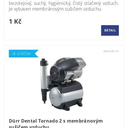
bezolejový, suchý, hygienický, čistý stlačený vzduch.
Je vybaven membránovým sušičem vzduchu.
1 Kč
DETAIL
Kód:
5282-01
SE SUŠIČEM
Dürr Dental Tornado 2 s membránovým
sušičem vzduchu