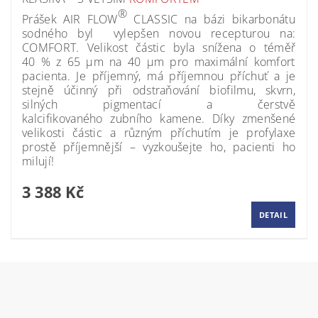
®
Prášek AIR FLOW
CLASSIC na bázi bikarbonátu
sodného byl vylepšen novou recepturou na:
COMFORT. Velikost částic byla snížena o téměř
40 % z 65 µm na 40 µm pro maximální komfort
pacienta. Je příjemný, má příjemnou příchuť a je
stejně účinný při odstraňování biofilmu, skvrn,
silných pigmentací a čerstvě
kalcifikovaného zubního kamene. Díky zmenšené
velikosti částic a různým příchutím je profylaxe
prostě příjemnější – vyzkoušejte ho, pacienti ho
milují!
3 388 Kč
DETAIL