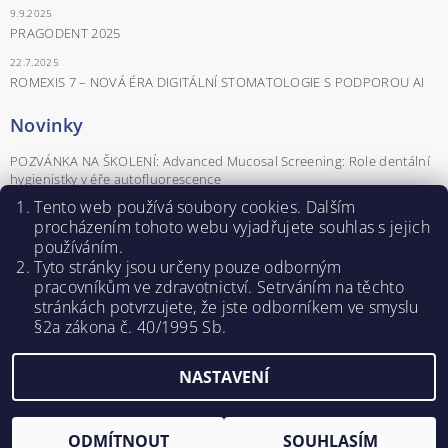
9.9.2025
PRAGODENT 2025
22.7.2025
ROMEXIS 7 – NOVÁ ÉRA DIGITÁLNÍ STOMATOLOGIE S PODPOROU AI
Novinky
POZVÁNKA NA ŠKOLENÍ: Advanced Mucosal Screening: Role dentální
hygienistky v éře autofluorescence
Tento web používá soubory cookies. Dalším
POZVÁNKA NA ŠKOLENÍ Parodontologické minimum pro praxi aneb
parodontologie od A do Z
procházením tohoto webu vyjadřujete souhlas s jejich
používáním.
Záznamy z webinářů - Naučte se pracovat se softwarem Romexis®.
Tyto stránky jsou určeny pouze odborným
POZVÁNKA NA ŠKOLENÍ PRO DENTÁLNÍ HYGIENISTKY
pracovníkům ve zdravotnictví. Setrváním na těchto
ROZHOVOR: KLÁRA NOVÁ – DENTÁLNÍ HYGIENISTKA A SDA
stránkách potvrzujete, ž
e jste odborníkem ve smyslu
ŠKOLITELKA
§2a zákona č. 40/1995 Sb.
NASTAVENÍ
Upravit nastavení cookies
2026 ©
PRODENTA s.r.o.
, všechna práva vyhrazena
Vytvořil Shoptet
ODMÍTNOUT
SOUHLASÍM