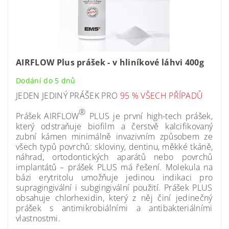
AIRFLOW Plus prášek - v hliníkové láhvi 400g
Dodání do 5 dnů
JEDEN JEDINÝ PRÁŠEK PRO
95 % VŠECH PŘÍPADŮ
®
Prášek AIRFLOW
PLUS je první high-tech prášek,
který odstraňuje biofilm a čerstvě kalcifikovaný
zubní kámen minimálně invazivním způsobem ze
všech typů povrchů: skloviny, dentinu, měkké tkáně,
náhrad, ortodontických aparátů nebo povrchů
implantátů – prášek PLUS má řešení. Molekula na
bázi erytritolu umožňuje jedinou indikaci pro
supragingivální i subgingivální použití. Prášek PLUS
obsahuje chlorhexidin, který z něj činí jedinečný
prášek s antimikrobiálními a antibakteriálními
vlastnostmi.