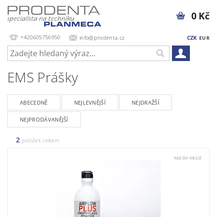
0 Kč
+420605756950
info@prodenta.cz
CZK
EUR
EMS Prášky
ABECEDNĚ
NEJLEVNĚJŠÍ
NEJDRAŽŠÍ
NEJPRODÁVANĚJŠÍ
2
položek celkem
Kód:
DV-082/Z