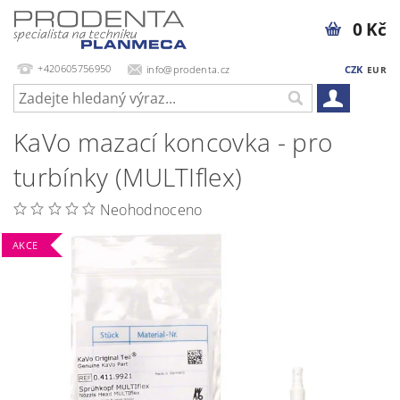
0 Kč
+420605756950
info@prodenta.cz
CZK
EUR
KaVo mazací koncovka - pro
turbínky (MULTIflex)
Neohodnoceno
AKCE