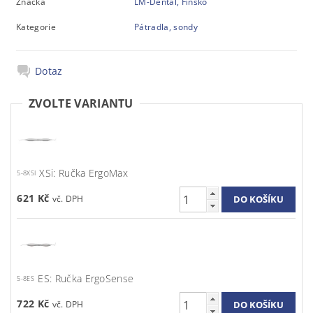
Značka
LM-Dental, Finsko
Kategorie
Pátradla, sondy
Dotaz
ZVOLTE VARIANTU
XSi: Ručka ErgoMax
5-8XSI
621 Kč
ES: Ručka ErgoSense
5-8ES
722 Kč