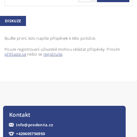
DISKUZE
Buďte první, kdo napíše příspěvek k této položce.
Pouze registrovaní uživatelé mohou vkládat příspěvky. Prosím
přihlaste se
nebo se
registrujte
.
Kontakt
info
@
prodenta.cz
+420605756950