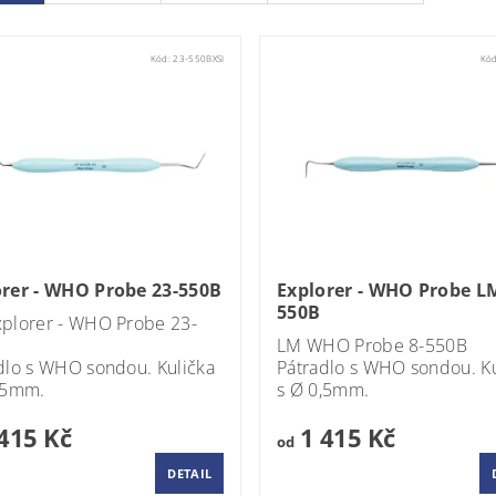
Kód:
23-550BXSI
Kó
orer - WHO Probe 23-550B
Explorer - WHO Probe LM
550B
plorer - WHO Probe 23-
LM WHO Probe 8-550B
dlo s WHO sondou. Kulička
Pátradlo s WHO sondou. Ku
,5mm.
s Ø 0,5mm.
415 Kč
1 415 Kč
od
DETAIL