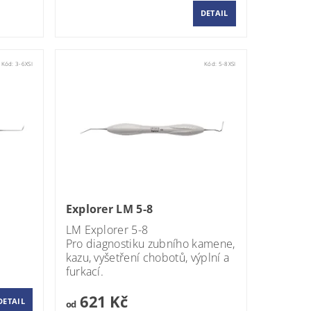
DETAIL
Kód:
3-6XSI
Kód:
5-8XSI
Explorer LM 5-8
LM Explorer 5-8
Pro diagnostiku zubního kamene,
kazu, vyšetření chobotů, výplní a
furkací.
621 Kč
DETAIL
od