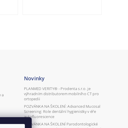
Novinky
PLANMED VERITY® - Prodenta s.r.o. je
výhradním distributorem mobilního CT pro
y a
ortopedii
POZVÁNKA NA ŠKOLENÍ: Advanced Mucosal
Screening: Role dentální hygienistky v éře
autofluorescence
POZVÁNKA NA ŠKOLENÍ Parodontologické