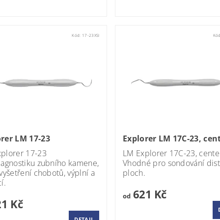
Kód:
17-23XSI
Kó
rer LM 17-23
Explorer LM 17C-23, cen
plorer 17-23
LM Explorer 17C-23, cent
iagnostiku zubního kamene,
Vhodné pro sondování dist
 vyšetření chobotů, výplní a
ploch.
í.
621 Kč
od
1 Kč
DETAIL