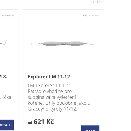
celkem
d:
8-550BXSI
Kód:
11-12XSI
 8-
Explorer LM 11-12
LM Explorer 11-12
Pátradlo vhodné pro
lička
subgingivální vyšetření
kořene. Úhly podobné jako u
Graceyho kyrety 11/12.
621 Kč
od
DETAIL
DETAIL