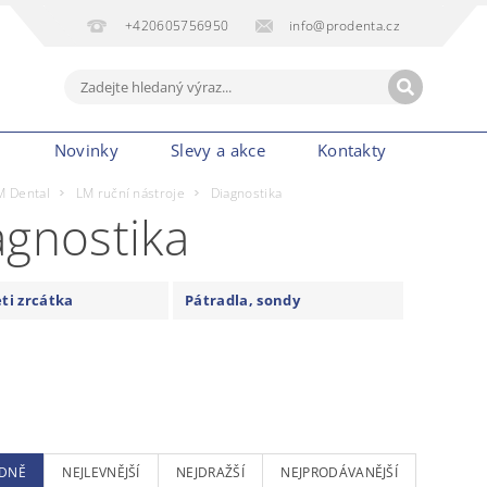
+420605756950
info@prodenta.cz
m
Novinky
Slevy a akce
Kontakty
M Dental
LM ruční nástroje
Diagnostika
agnostika
ti zrcátka
Pátradla, sondy
DNĚ
NEJLEVNĚJŠÍ
NEJDRAŽŠÍ
NEJPRODÁVANĚJŠÍ