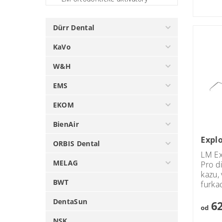
Dürr Dental
KaVo
W&H
EMS
EKOM
BienAir
Explo
ORBIS Dental
LM Ex
MELAG
Pro d
kazu,
BWT
furkac
DentaSun
62
od
NSK