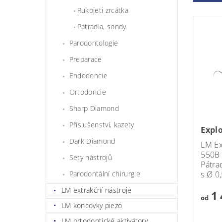
Rukojeti zrcátka
Pátradla, sondy
Parodontologie
Preparace
Endodoncie
Ortodoncie
Sharp Diamond
Příslušenství, kazety
Expl
Dark Diamond
LM Ex
550B
Sety nástrojů
Pátra
Parodontální chirurgie
s Ø 0
LM extrakční nástroje
1 
od
LM koncovky piezo
LM ortodontické aktivátory