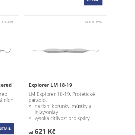
d:
17C-23XSI
Kód:
18-19XSI
tered
Explorer LM 18-19
ered
LM Explorer 18-19,
Protetické
álních
páradlo.
na fixní korunky, můstky a
inlay/onlay
vysoká citlivost pro spáry
DETAIL
621 Kč
od