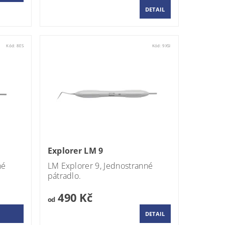
DETAIL
Kód:
8ES
Kód:
9XSI
Explorer LM 9
né
LM
Explorer 9,
Jednostranné
pátradlo.
490 Kč
od
DETAIL