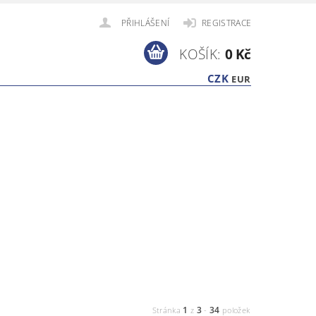
PŘIHLÁŠENÍ
REGISTRACE
KOŠÍK:
0 Kč
CZK
EUR
1
3
34
Stránka
z
-
položek