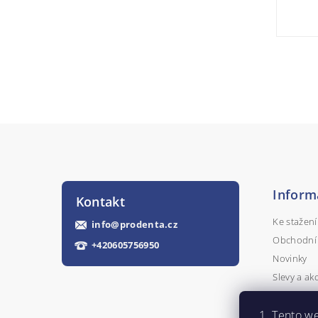
Inform
Kontakt
Ke stažení
info
@
prodenta.cz
Obchodní
+420605756950
Novinky
Slevy a ak
Kontakty
Napište n
Tento we