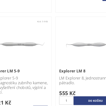
Kód:
5-9XSI
rer LM 5-9
Explorer LM 8
xplorer
5-9
LM
Explorer 8,
Jednostran
iagnostiku zubního kamene,
pátradlo.
 vyšetření chobotů, výplní a
555 Kč
í.
1 Kč