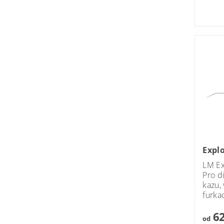
Explo
LM E
Pro d
kazu,
furkac
62
od