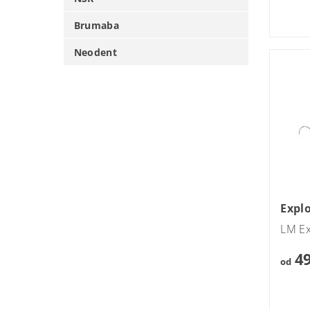
Brumaba
Neodent
Expl
LM Ex
49
od