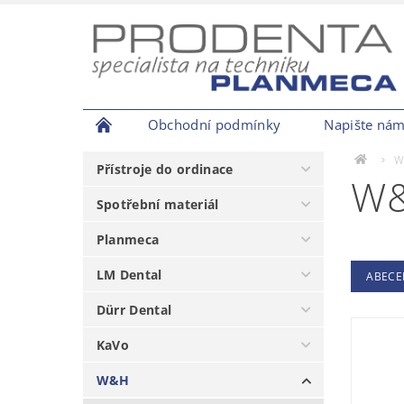
Obchodní podmínky
Napište ná
W
Přístroje do ordinace
W&
Spotřební materiál
Planmeca
LM Dental
ABECE
Dürr Dental
KaVo
W&H