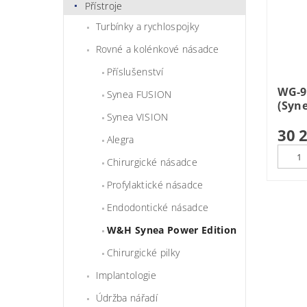
Přístroje
Turbínky a rychlospojky
Rovné a kolénkové násadce
Příslušenství
WG-9
Synea FUSION
(Syn
Synea VISION
30 
Alegra
Chirurgické násadce
Profylaktické násadce
Endodontické násadce
W&H Synea Power Edition
Chirurgické pilky
Implantologie
Údržba nářadí