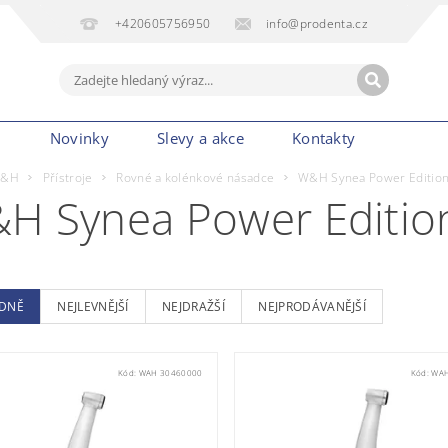
+420605756950
info@prodenta.cz
m
Novinky
Slevy a akce
Kontakty
&H
Přístroje
Rovné a kolénkové násadce
W&H Synea Power Editio
H Synea Power Editio
DNĚ
NEJLEVNĚJŠÍ
NEJDRAŽŠÍ
NEJPRODÁVANĚJŠÍ
Kód:
WAH 30460000
Kód:
WAH