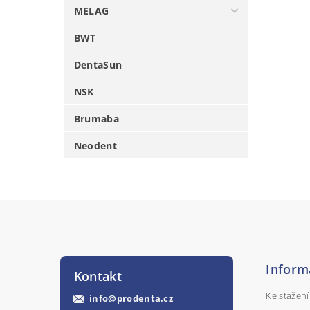
MELAG
BWT
DentaSun
NSK
Brumaba
Neodent
Inform
Kontakt
Ke stažení
info
@
prodenta.cz