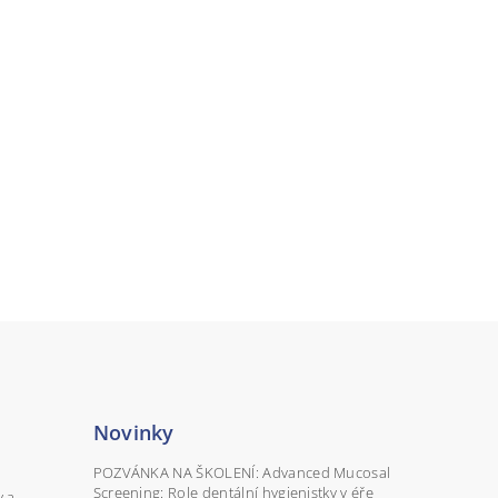
Novinky
POZVÁNKA NA ŠKOLENÍ: Advanced Mucosal
Screening: Role dentální hygienistky v éře
y a