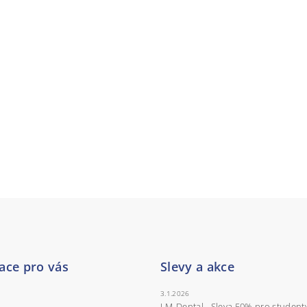
ace pro vás
Slevy a akce
3.1.2026
LM-Dental - Sleva 50% pro student