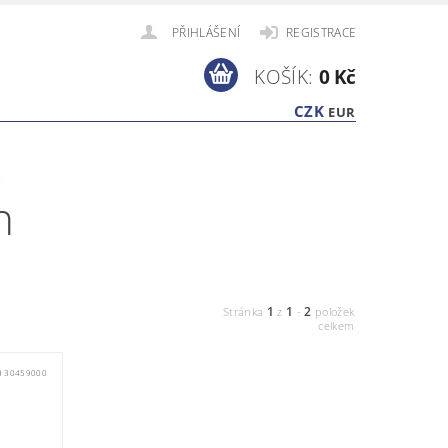
PŘIHLÁŠENÍ
REGISTRACE
KOŠÍK:
0 Kč
CZK
EUR
n
n
1
1
2
Stránka
z
-
položek
celkem
 30459000