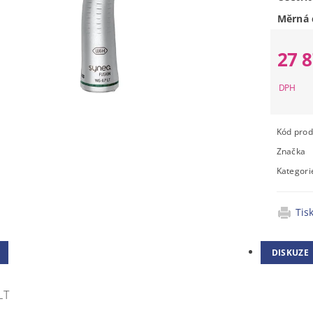
Měrná 
27 
Kód prod
Značka
Kategori
Tis
DISKUZE
LT