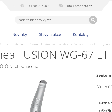
+420605756950
info@prodenta.cz
m
Novinky
Slevy a akce
Kontakty
&H
Přístroje
Rovné a kolénkové násadce
Synea FUSION
Synea 
nea FUSION WG-67 LT
Neohodnoceno
Světeln
"Zelené"
Běžná 
Ušetřít