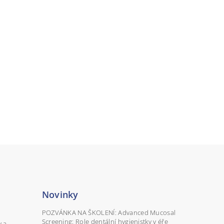
Novinky
POZVÁNKA NA ŠKOLENÍ: Advanced Mucosal
Screening: Role dentální hygienistky v éře
y a