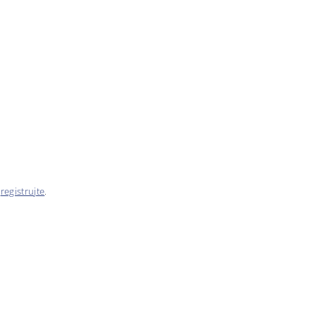
e
registrujte
.