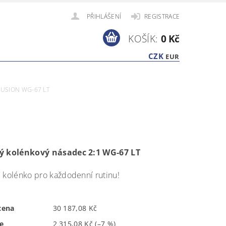
PŘIHLÁŠENÍ
REGISTRACE
KOŠÍK:
0 Kč
CZK
EUR
FUSION WG-67 LT
ý kolénkový násadec 2:1 WG-67 LT
 kolénko pro každodenní rutinu!
cena
30 187,08 Kč
e
2 315,08 Kč
(–7 %)