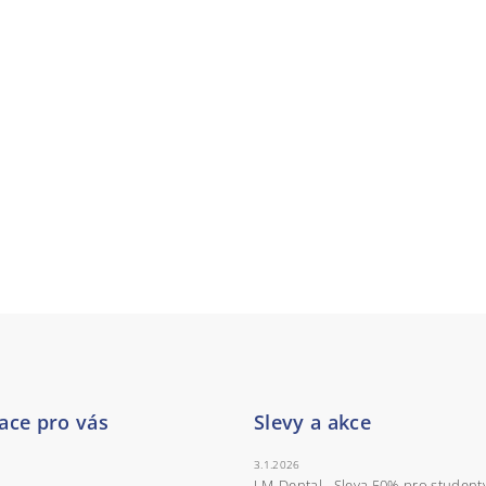
ace pro vás
Slevy a akce
3.1.2026
LM-Dental - Sleva 50% pro student