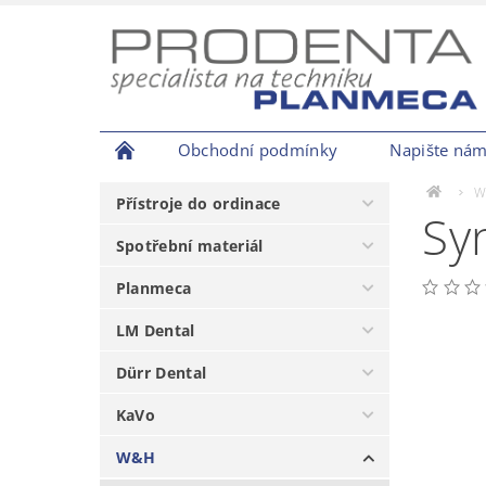
Obchodní podmínky
Napište ná
W
Přístroje do ordinace
Sy
Spotřební materiál
Planmeca
LM Dental
Dürr Dental
KaVo
W&H