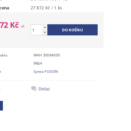
cena
27 872 Kč / 1 ks
872 Kč
uktu
WAH 30084000
W&H
e
Synea FUSION
k
Dotaz