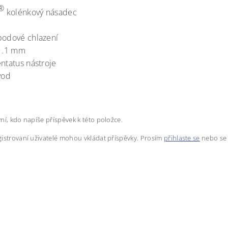
®
kolénkový násadec
bodové chlazení
 1.1 mm
entatus nástroje
vod
ní, kdo napíše příspěvek k této položce.
istrovaní uživatelé mohou vkládat příspěvky. Prosím
přihlaste se
nebo s