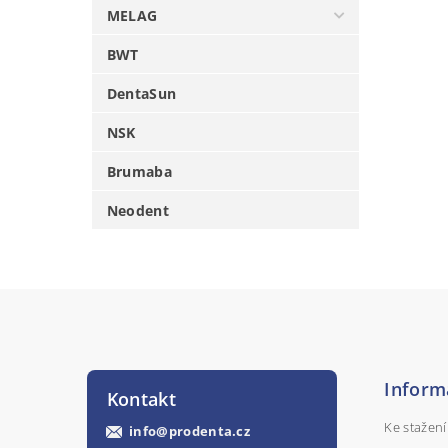
MELAG
BWT
DentaSun
NSK
Brumaba
Neodent
Inform
Kontakt
Ke stažení
info
@
prodenta.cz