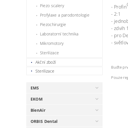
Piezo scalery
- Profin
- 2:1
Profylaxe a parodontologie
- jedno
Piezochirurgie
- zdvih
Laboratorní technika
- pro D
- světlo
Mikromotory
Sterilizace
Akční zboží
Buďte prv
Sterilizace
Pouze reg
EMS
EKOM
BienAir
ORBIS Dental