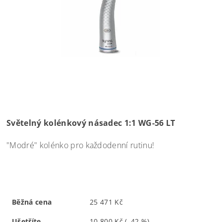
Světelný kolénkový násadec 1:1 WG-56 LT
"Modré" kolénko pro každodenní rutinu!
Běžná cena
25 471 Kč
Ušetříte
10 800 Kč
(–42 %)