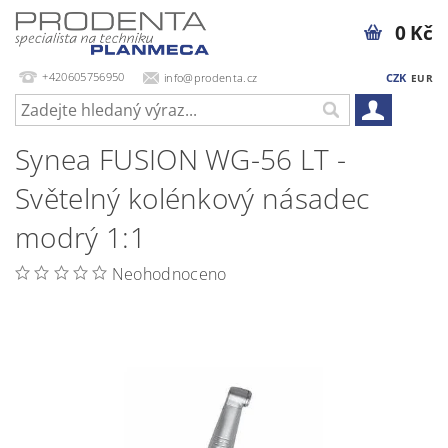
0 Kč
+420605756950
info@prodenta.cz
CZK
EUR
Synea FUSION WG-56 LT -
Světelný kolénkový násadec
modrý 1:1
Neohodnoceno