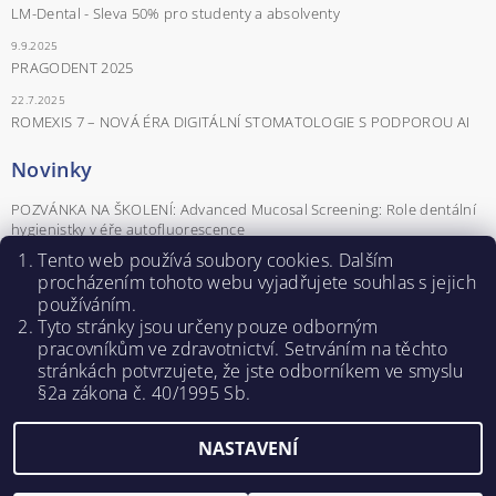
LM-Dental - Sleva 50% pro studenty a absolventy
9.9.2025
PRAGODENT 2025
22.7.2025
ROMEXIS 7 – NOVÁ ÉRA DIGITÁLNÍ STOMATOLOGIE S PODPOROU AI
Novinky
POZVÁNKA NA ŠKOLENÍ: Advanced Mucosal Screening: Role dentální
hygienistky v éře autofluorescence
POZVÁNKA NA ŠKOLENÍ Parodontologické minimum pro praxi aneb
Tento web používá soubory cookies. Dalším
parodontologie od A do Z
procházením tohoto webu vyjadřujete souhlas s jejich
používáním.
Záznamy z webinářů - Naučte se pracovat se softwarem Romexis®.
Tyto stránky jsou určeny pouze odborným
POZVÁNKA NA ŠKOLENÍ PRO DENTÁLNÍ HYGIENISTKY
pracovníkům ve zdravotnictví. Setrváním na těchto
ROZHOVOR: KLÁRA NOVÁ – DENTÁLNÍ HYGIENISTKA A SDA
stránkách potvrzujete, ž
e jste odborníkem ve smyslu
ŠKOLITELKA
§2a zákona č. 40/1995 Sb.
NASTAVENÍ
Upravit nastavení cookies
2026 ©
PRODENTA s.r.o.
, všechna práva vyhrazena