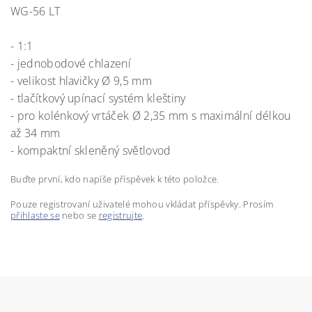
WG-56 LT
- 1:1
- jednobodové chlazení
- velikost hlavičky Ø 9,5 mm
- tlačítkový upínací systém kleštiny
- pro kolénkový vrtáček Ø 2,35 mm s maximální délkou
až 34 mm
- kompaktní skleněný světlovod
Buďte první, kdo napíše příspěvek k této položce.
Pouze registrovaní uživatelé mohou vkládat příspěvky. Prosím
přihlaste se
nebo se
registrujte
.