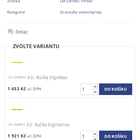
Značka
LM-Dental, Finsko
Kategorie
Graceyho makrokyrety
Dotaz
ZVOLTE VARIANTU
XSi: Ručka ErgoMax
205-206AFXSI
1 653 Kč
ES: Ručka ErgoSense
205-206AFES
1 921 Kč