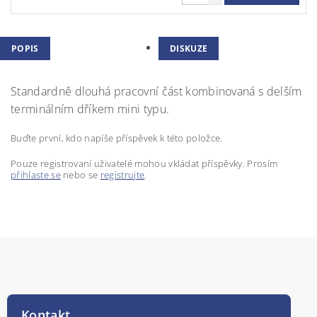
POPIS
DISKUZE
Standardně dlouhá pracovní část kombinovaná s delším
terminálním dříkem mini typu.
Buďte první, kdo napíše příspěvek k této položce.
Pouze registrovaní uživatelé mohou vkládat příspěvky. Prosím
přihlaste se
nebo se
registrujte
.
Kontakt