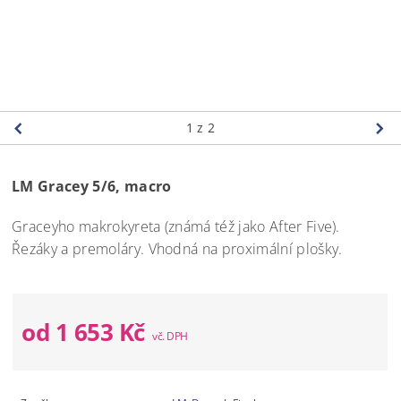
1
z 2
LM Gracey 5/6, macro
Graceyho makrokyreta (známá též jako After Five).
Řezáky a premoláry. Vhodná na proximální plošky.
od 1 653 Kč