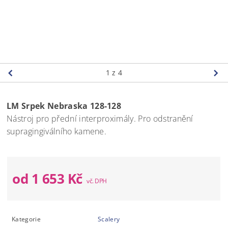
1
z 4
LM Srpek Nebraska 128-128
Nástroj pro přední interproximály.
Pro odstranění
supragingiválního kamene.
od 1 653 Kč
Kategorie
Scalery