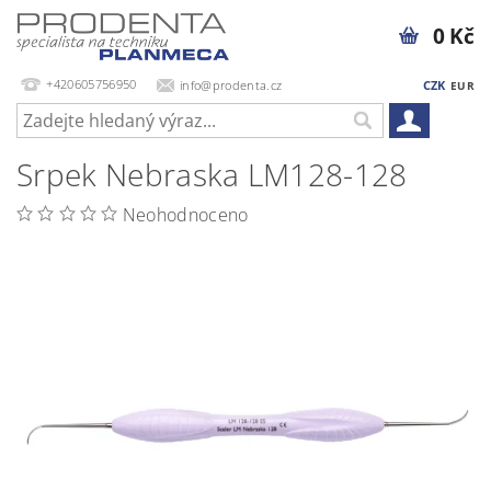
0 Kč
+420605756950
info@prodenta.cz
CZK
EUR
Srpek Nebraska LM128-128
Neohodnoceno