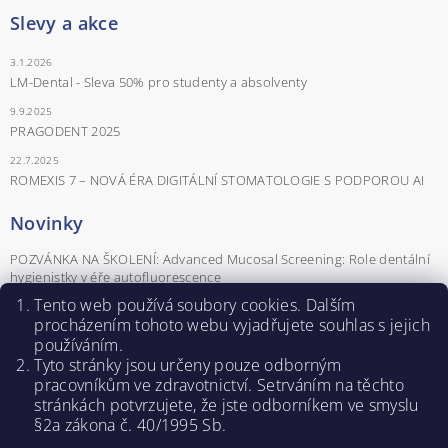
Slevy a akce
3.1.2026
LM-Dental - Sleva 50% pro studenty a absolventy
9.9.2025
PRAGODENT 2025
22.7.2025
ROMEXIS 7 – NOVÁ ÉRA DIGITÁLNÍ STOMATOLOGIE S PODPOROU AI
Novinky
POZVÁNKA NA ŠKOLENÍ: Advanced Mucosal Screening: Role dentální
hygienistky v éře autofluorescence
Tento web používá soubory cookies. Dalším
POZVÁNKA NA ŠKOLENÍ Parodontologické minimum pro praxi aneb
parodontologie od A do Z
procházením tohoto webu vyjadřujete souhlas s jejich
používáním.
Záznamy z webinářů - Naučte se pracovat se softwarem Romexis®.
Tyto stránky jsou určeny pouze odborným
POZVÁNKA NA ŠKOLENÍ PRO DENTÁLNÍ HYGIENISTKY
pracovníkům ve zdravotnictví. Setrváním na těchto
ROZHOVOR: KLÁRA NOVÁ – DENTÁLNÍ HYGIENISTKA A SDA
stránkách potvrzujete, ž
e jste odborníkem ve smyslu
ŠKOLITELKA
§2a zákona č. 40/1995 Sb.