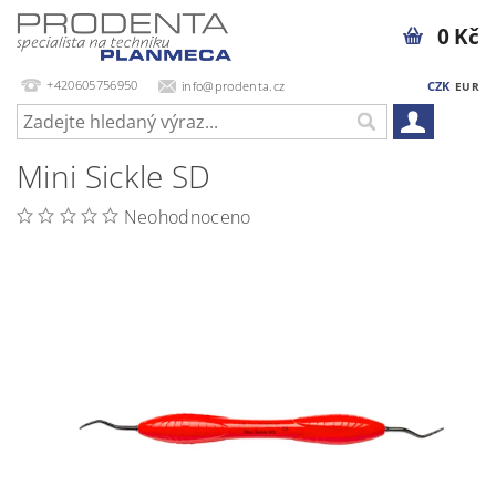
0 Kč
+420605756950
info@prodenta.cz
CZK
EUR
Mini Sickle SD
Neohodnoceno