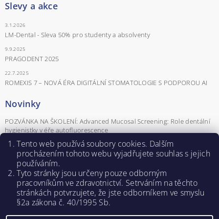
Slevy a akce
3.1.2026
LM-Dental - Sleva 50% pro studenty a absolventy
9.9.2025
PRAGODENT 2025
22.7.2025
ROMEXIS 7 – NOVÁ ÉRA DIGITÁLNÍ STOMATOLOGIE S PODPOROU AI
Novinky
POZVÁNKA NA ŠKOLENÍ: Advanced Mucosal Screening: Role dentální
hygienistky v éře autofluorescence
Tento web používá soubory cookies. Dalším
POZVÁNKA NA ŠKOLENÍ Parodontologické minimum pro praxi aneb
parodontologie od A do Z
procházením tohoto webu vyjadřujete souhlas s jejich
používáním.
Záznamy z webinářů - Naučte se pracovat se softwarem Romexis®.
Tyto stránky jsou určeny pouze odborným
POZVÁNKA NA ŠKOLENÍ PRO DENTÁLNÍ HYGIENISTKY
pracovníkům ve zdravotnictví. Setrváním na těchto
ROZHOVOR: KLÁRA NOVÁ – DENTÁLNÍ HYGIENISTKA A SDA
stránkách potvrzujete, ž
e jste odborníkem ve smyslu
ŠKOLITELKA
§2a zákona č. 40/1995 Sb.