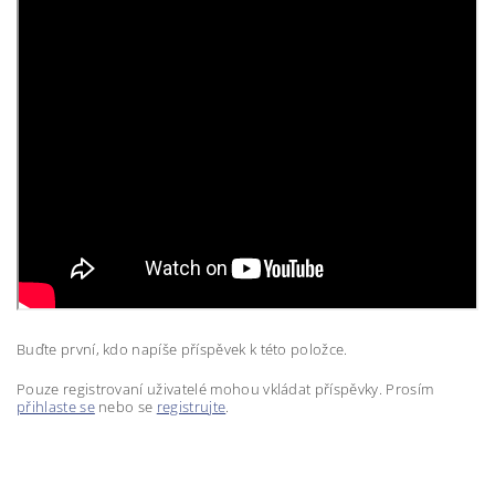
Buďte první, kdo napíše příspěvek k této položce.
Pouze registrovaní uživatelé mohou vkládat příspěvky. Prosím
přihlaste se
nebo se
registrujte
.