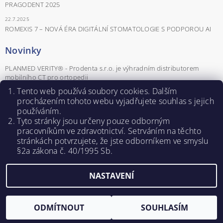
PRAGODENT 2025
22.7.2025
ROMEXIS 7 – NOVÁ ÉRA DIGITÁLNÍ STOMATOLOGIE S PODPOROU AI
Novinky
PLANMED VERITY® - Prodenta s.r.o. je výhradním distributorem
mobilního CT pro ortopedii
Tento web používá soubory cookies. Dalším
POZVÁNKA NA ŠKOLENÍ: Advanced Mucosal Screening: Role dentální
hygienistky v éře autofluorescence
procházením tohoto webu vyjadřujete souhlas s jejich
používáním.
POZVÁNKA NA ŠKOLENÍ Parodontologické minimum pro praxi aneb
Tyto stránky jsou určeny pouze odborným
parodontologie od A do Z
pracovníkům ve zdravotnictví. Setrváním na těchto
Záznamy z webinářů - Naučte se pracovat se softwarem Romexis®.
stránkách potvrzujete, ž
e jste odborníkem ve smyslu
POZVÁNKA NA ŠKOLENÍ PRO DENTÁLNÍ HYGIENISTKY
§2a zákona č. 40/1995 Sb.
NASTAVENÍ
Upravit nastavení cookies
2026 ©
PRODENTA s.r.o.
, všechna práva vyhrazena
Vytvořil Shoptet
ODMÍTNOUT
SOUHLASÍM