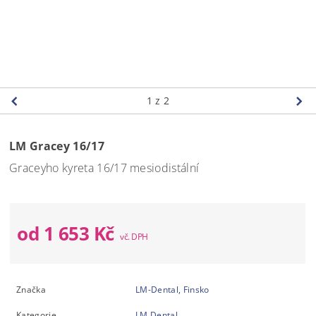
1
z 2
LM Gracey 16/17
Graceyho kyreta 16/17 mesiodistální
od 1 653 Kč
Značka
LM-Dental, Finsko
Kategorie
LM Dental