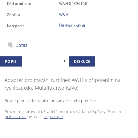
Kód produktu
WAH 04396100
Značka
W&H
Kategorie
Údržba nářadí
Dotaz
POPIS
DISKUZE
Adaptér pro mazání turbínek W&H s připojením na
rychlospojku Multiflex (typ KaVo)
Buďte první, kdo napíše příspěvek k této položce.
Pouze registrovaní uživatelé mohou vkládat příspěvky. Prosím
přihlaste se
nebo se
registrujte
.