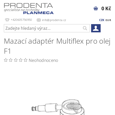
0 Kč
+420605756950
info@prodenta.cz
CZK
EUR
Mazací adaptér Multiflex pro olej
F1
Neohodnoceno