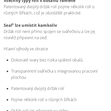
Všechny typy rolí v dosahu ramene
Patentovaný dvojitý držák rolí pojme několik rolí o
různých šířkách, což je obzvláště praktické.
Seal² lze umístit kamkoliv
Držák rolí není přímo spojen se svářečkou a lze jej
rovněž připevnit na zeď.
Hlavní výhody ve zkratce
Dokonalé svary bez rizika spálení obalů.
Transparentní svářečka s integrovanou pracovní
plochou
Patentovaný dvojitý držák rolí
Pojme několik rolí o různých šířkách
Držák rolí lze připevnit na stěnu