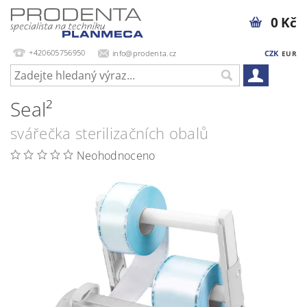
0 Kč
+420605756950
info@prodenta.cz
CZK
EUR
Seal²
svářečka sterilizačních obalů
Neohodnoceno