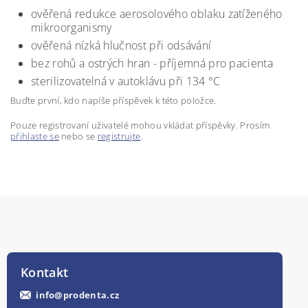
ověřená redukce aerosolového oblaku zatíženého
mikroorganismy
ověřená nízká hlučnost při odsávání
bez rohů a ostrých hran - příjemná pro pacienta
sterilizovatelná v autoklávu při 134 °C
Buďte první, kdo napíše příspěvek k této položce.
Pouze registrovaní uživatelé mohou vkládat příspěvky. Prosím
přihlaste se
nebo se
registrujte
.
Kontakt
info
@
prodenta.cz