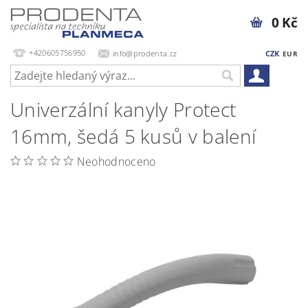
0 Kč
+420605756950
info@prodenta.cz
CZK
EUR
Univerzální kanyly Protect
16mm, šedá 5 kusů v balení
Neohodnoceno