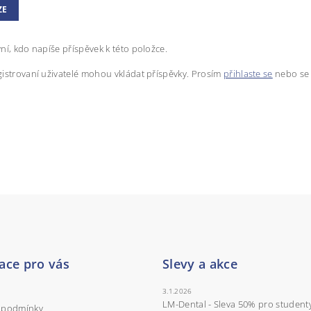
ZE
ní, kdo napíše příspěvek k této položce.
istrovaní uživatelé mohou vkládat příspěvky. Prosím
přihlaste se
nebo s
ace pro vás
Slevy a akce
3.1.2026
LM-Dental - Sleva 50% pro student
 podmínky