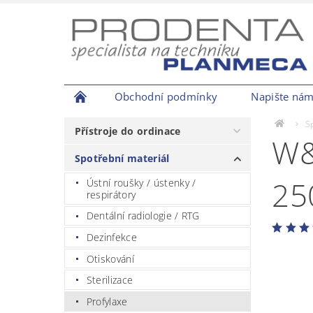
Obchodní podmínky
Napište ná
S
Přístroje do ordinace
W&
Spotřební materiál
25
Ústní roušky / ústenky /
respirátory
Dentální radiologie / RTG
Dezinfekce
Otiskování
Sterilizace
Profylaxe