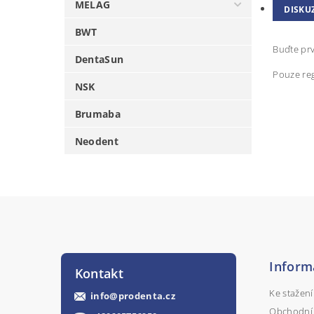
MELAG
DISKU
BWT
Buďte prv
DentaSun
Pouze reg
NSK
Brumaba
Neodent
Inform
Kontakt
Ke stažení
info
@
prodenta.cz
Obchodní