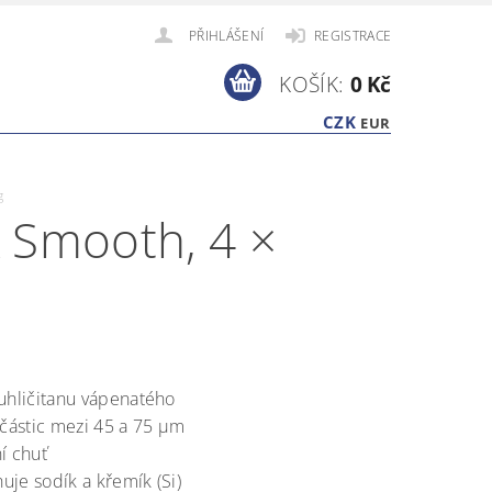
PŘIHLÁŠENÍ
REGISTRACE
KOŠÍK:
0 Kč
CZK
EUR
g
 Smooth, 4 ×
uhličitanu vápenatého
 částic mezi 45 a 75 μm
í chuť
je sodík a křemík (Si)