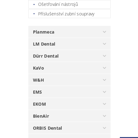
Ošetřování nástrojů
Příslušenství zubní soupravy
Planmeca
LM Dental
Dürr Dental
KaVo
W&H
EMS
EKOM
BienAir
ORBIS Dental