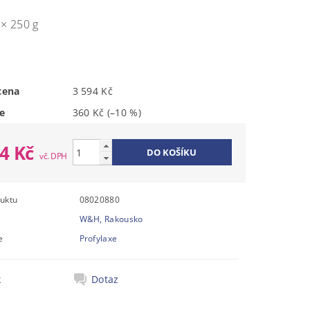
 × 250 g
m
cena
3 594 Kč
e
360 Kč
(–10 %)
34 Kč
uktu
08020880
W&H, Rakousko
e
Profylaxe
k
Dotaz