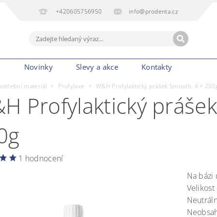
+420605756950
info@prodenta.cz
m
Novinky
Slevy a akce
Kontakty
potřební materiál
Profylaxe
W&H Profylaktický prášek Smooth, 4 × 250
H Profylaktický prášek
0g
1 hodnocení
Na bázi 
Velikost
Neutráln
Neobsahu