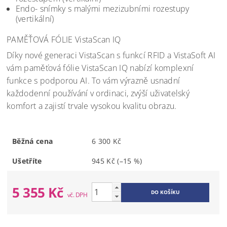
Endo- snímky s malými mezizubními rozestupy
(vertikální)
PAMĚŤOVÁ FÓLIE VistaScan IQ
Díky nové generaci VistaScan s funkcí RFID a VistaSoft AI
vám paměťová fólie VistaScan IQ nabízí komplexní
funkce s podporou AI. To vám výrazně usnadní
každodenní používání v ordinaci, zvýší uživatelský
komfort a zajistí trvale vysokou kvalitu obrazu.
Běžná cena
6 300 Kč
Ušetříte
945 Kč
(–15 %)
5 355 Kč