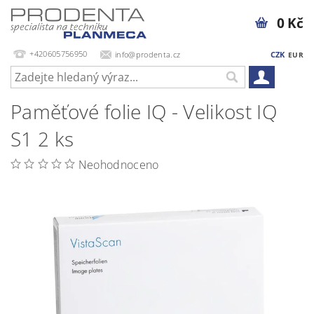
0 Kč
+420605756950
info@prodenta.cz
CZK
EUR
Paměťové folie IQ - Velikost IQ
S1 2 ks
Neohodnoceno