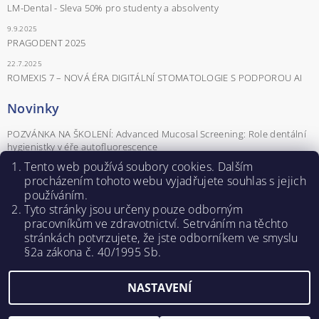
LM-Dental - Sleva 50% pro studenty a absolventy
9.9.2025
PRAGODENT 2025
22.7.2025
ROMEXIS 7 – NOVÁ ÉRA DIGITÁLNÍ STOMATOLOGIE S PODPOROU AI
Novinky
POZVÁNKA NA ŠKOLENÍ: Advanced Mucosal Screening: Role dentální
hygienistky v éře autofluorescence
POZVÁNKA NA ŠKOLENÍ Parodontologické minimum pro praxi aneb
Tento web používá soubory cookies. Dalším
parodontologie od A do Z
procházením tohoto webu vyjadřujete souhlas s jejich
používáním.
Záznamy z webinářů - Naučte se pracovat se softwarem Romexis®.
Tyto stránky jsou určeny pouze odborným
POZVÁNKA NA ŠKOLENÍ PRO DENTÁLNÍ HYGIENISTKY
pracovníkům ve zdravotnictví. Setrváním na těchto
ROZHOVOR: KLÁRA NOVÁ – DENTÁLNÍ HYGIENISTKA A SDA
stránkách potvrzujete, ž
e jste odborníkem ve smyslu
ŠKOLITELKA
§2a zákona č. 40/1995 Sb.
NASTAVENÍ
Upravit nastavení cookies
2026 ©
PRODENTA s.r.o.
, všechna práva vyhrazena