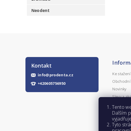
Neodent
Inform
Kontakt
Ke stažení
info
@
prodenta.cz
Obchodní
+420605756950
Novinky
Slevy a ak
Kontakty
Tento we
Napište n
Dalším 
vyjadřuj
Tyto str
pracovní