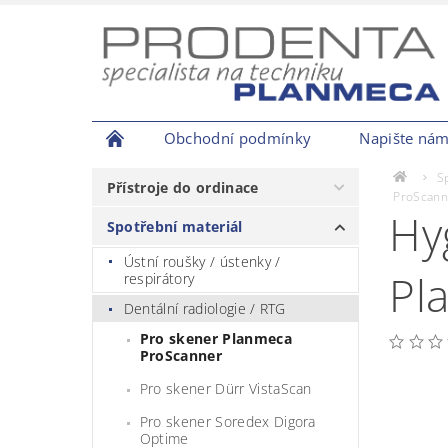
Obchodní podmínky
Napište ná
S
Přístroje do ordinace
ProScann
Hy
Spotřební materiál
Ústní roušky / ústenky /
Pl
respirátory
Dentální radiologie / RTG
Pro skener Planmeca
ProScanner
Pro skener Dürr VistaScan
Pro skener Soredex Digora
Optime