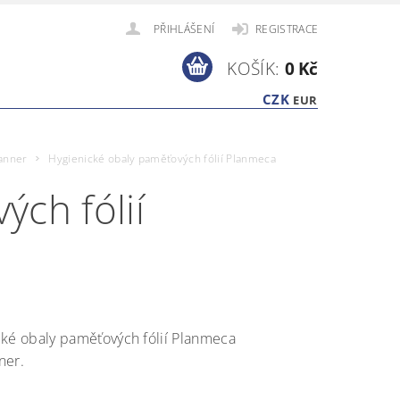
PŘIHLÁŠENÍ
REGISTRACE
KOŠÍK:
0 Kč
CZK
EUR
anner
Hygienické obaly paměťových fólií Planmeca
ch fólií
ké obaly paměťových fólií Planmeca
ner.