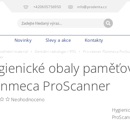
+420605756950
info@prodenta.cz
m
Novinky
Slevy a akce
Kontakty
potřební materiál
Dentální radiologie / RTG
Pro skener Planmeca ProSc
er
gienické obaly paměťový
anmeca ProScanner
Neohodnoceno
Hygienic
ProScan