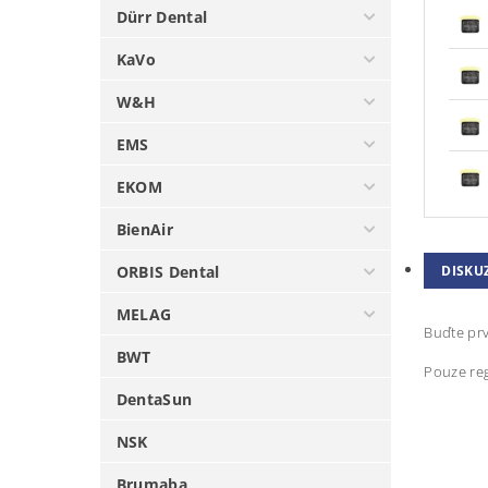
Dürr Dental
KaVo
W&H
EMS
EKOM
BienAir
ORBIS Dental
DISKU
MELAG
Buďte prv
BWT
Pouze reg
DentaSun
NSK
Brumaba