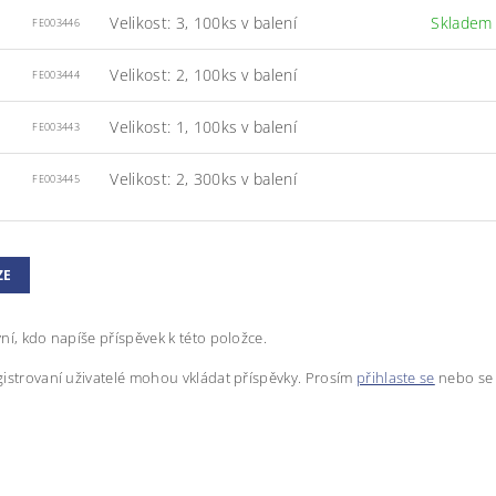
Velikost: 3, 100ks v balení
Skladem
FE003446
Velikost: 2, 100ks v balení
FE003444
Velikost: 1, 100ks v balení
FE003443
Velikost: 2, 300ks v balení
FE003445
ZE
ní, kdo napíše příspěvek k této položce.
istrovaní uživatelé mohou vkládat příspěvky. Prosím
přihlaste se
nebo s