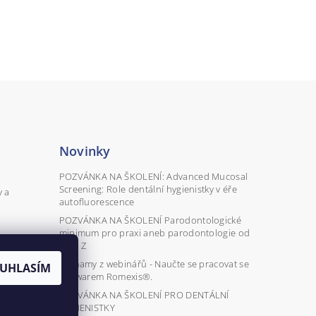
Novinky
POZVÁNKA NA ŠKOLENÍ: Advanced Mucosal
Screening: Role dentální hygienistky v éře
y a
autofluorescence
POZVÁNKA NA ŠKOLENÍ Parodontologické
minimum pro praxi aneb parodontologie od
A do Z
Záznamy z webinářů - Naučte se pracovat se
UHLASÍM
softwarem Romexis®.
POZVÁNKA NA ŠKOLENÍ PRO DENTÁLNÍ
HYGIENISTKY