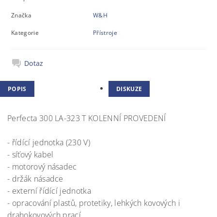
Značka
W&H
Kategorie
Přístroje
Dotaz
POPIS
DISKUZE
Perfecta 300 LA-323 T KOLENNÍ PROVEDENÍ
- řídící jednotka (230 V)
- síťový kabel
- motorový násadec
- držák násadce
- externí řídící jednotka
- opracování plastů, protetiky, lehkých kovových i
drahokovových prací