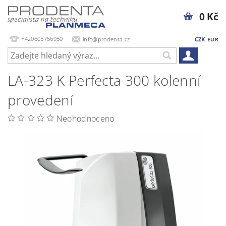
0 Kč
+420605756950
info@prodenta.cz
CZK
EUR
LA-323 K Perfecta 300 kolenní
provedení
Neohodnoceno