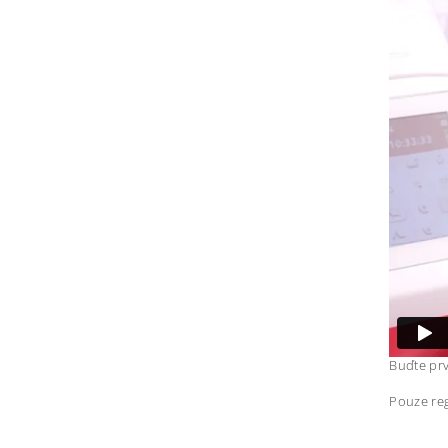
Buďte prv
Pouze reg