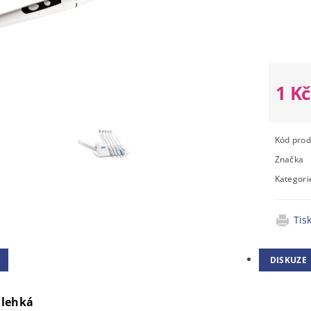
Moment
nedostu
1 K
Kód prod
Značka
Kategori
Tis
DISKUZE
 lehká