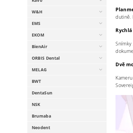
KaVo
Planme
W&H
dutině.
EMS
Rychlá
EKOM
Snímky 
BienAir
dokumen
ORBIS Dental
Dvě mo
MELAG
Kameru 
BWT
Soverei
DentaSun
NSK
Brumaba
Neodent