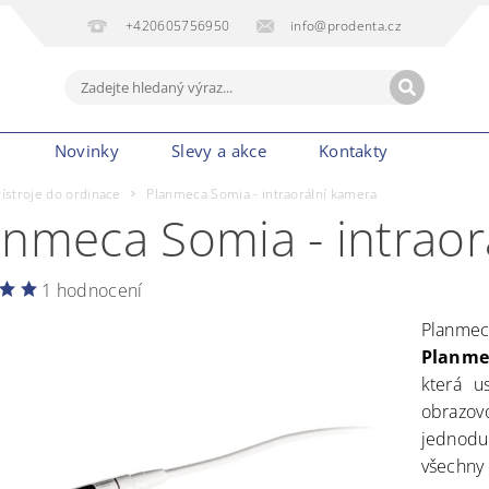
+420605756950
info@prodenta.cz
m
Novinky
Slevy a akce
Kontakty
řístroje do ordinace
Planmeca Somia - intraorální kamera
anmeca Somia - intraor
1 hodnocení
Planme
Planme
která u
obrazov
jednodu
všechny 