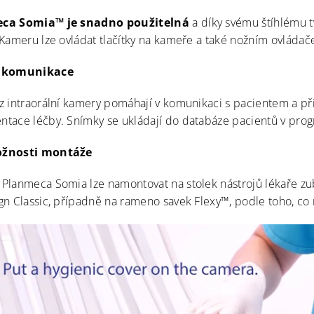
ca Somia™ je snadno použitelná
a díky svému štíhlému t
 Kameru lze ovládat tlačítky na kameře a také nožním ovláda
 komunikace
z intraorální kamery pomáhají v komunikaci s pacientem a při
tace léčby. Snímky se ukládají do databáze pacientů v pr
žnosti montáže
Planmeca Somia lze namontovat na stolek nástrojů lékaře 
gn Classic, případně na rameno savek Flexy™, podle toho, co n