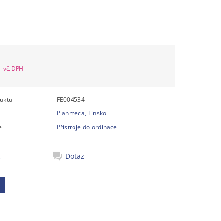
álně
pné
č
uktu
FE004534
Planmeca, Finsko
e
Přístroje do ordinace
k
Dotaz