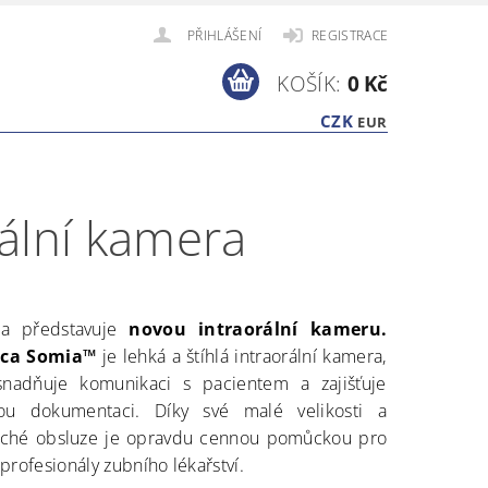
PŘIHLÁŠENÍ
REGISTRACE
KOŠÍK:
0 Kč
CZK
EUR
ální kamera
ca představuje
novou intraorální kameru.
ca Somia™
je lehká a štíhlá intraorální kamera,
snadňuje komunikaci s pacientem a zajišťuje
ou dokumentaci. Díky své malé velikosti a
ché obsluze je opravdu cennou pomůckou pro
profesionály zubního lékařství.