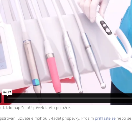
ní, kdo napíše příspěvek k této položce.
istrovaní uživatelé mohou vkládat příspěvky. Prosím
přihlaste se
nebo s