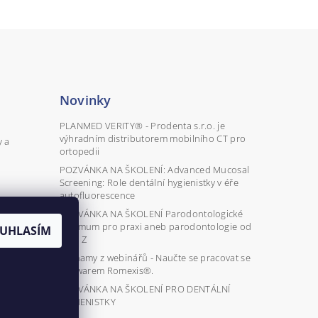
Novinky
PLANMED VERITY® - Prodenta s.r.o. je
výhradním distributorem mobilního CT pro
y a
ortopedii
POZVÁNKA NA ŠKOLENÍ: Advanced Mucosal
Screening: Role dentální hygienistky v éře
autofluorescence
POZVÁNKA NA ŠKOLENÍ Parodontologické
minimum pro praxi aneb parodontologie od
UHLASÍM
A do Z
Záznamy z webinářů - Naučte se pracovat se
softwarem Romexis®.
POZVÁNKA NA ŠKOLENÍ PRO DENTÁLNÍ
HYGIENISTKY