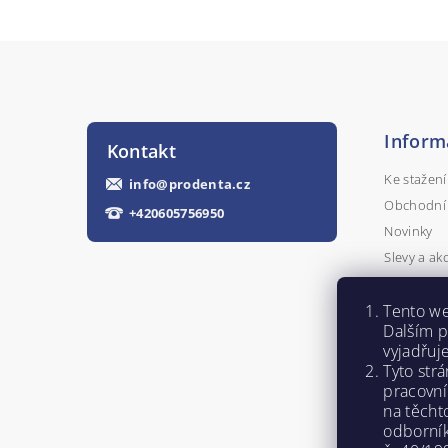
Inform
Kontakt
Ke stažení
info
@
prodenta.cz
Obchodní
+420605756950
Novinky
Slevy a ak
Kontakty
Tento we
Napište n
Dalším 
vyjadřuj
Tyto str
pracovní
na těcht
odborní