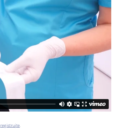
e
registrujte
.