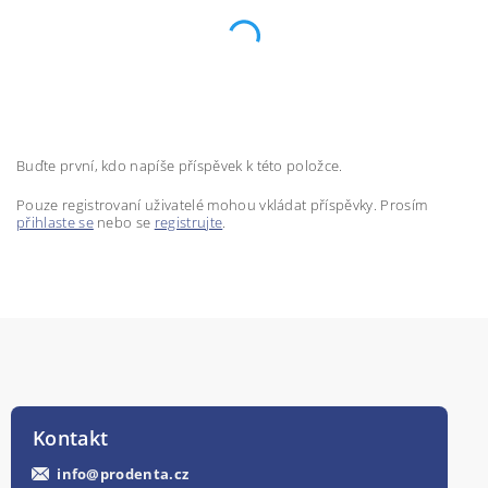
Buďte první, kdo napíše příspěvek k této položce.
Pouze registrovaní uživatelé mohou vkládat příspěvky. Prosím
přihlaste se
nebo se
registrujte
.
Kontakt
info
@
prodenta.cz