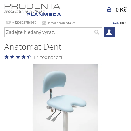
0 Kč
+420605756950
info@prodenta.cz
CZK
EUR
Anatomat Dent
12 hodnocení