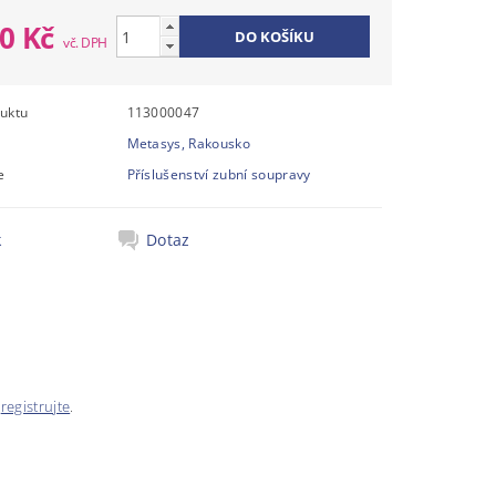
00 Kč
uktu
113000047
Metasys, Rakousko
e
Příslušenství zubní soupravy
k
Dotaz
e
registrujte
.