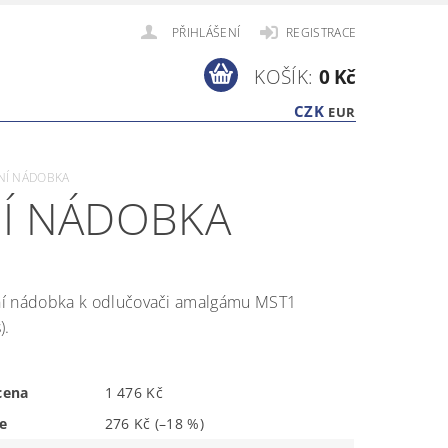
PŘIHLÁŠENÍ
REGISTRACE
KOŠÍK:
0 Kč
CZK
EUR
DNÍ NÁDOBKA
NÍ NÁDOBKA
í nádobka k odlučovači amalgámu MST1
).
cena
1 476 Kč
e
276 Kč
(–18 %)