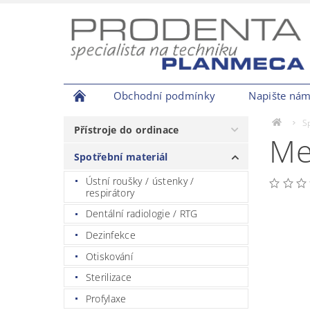
Obchodní podmínky
Napište ná
S
Přístroje do ordinace
Me
Spotřební materiál
Ústní roušky / ústenky /
respirátory
Dentální radiologie / RTG
Dezinfekce
Otiskování
Sterilizace
Profylaxe