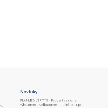
Novinky
PLANMED VERITY® - Prodenta s.r.o. je
výhradním distributorem mobilního CT pro
y a