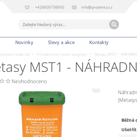
+420605756950
info@prodenta.cz
m
Novinky
Slevy a akce
Kontakty
potřební materiál
Příslušenství zubní soupravy
Metasy MST1 - NÁHRA
tasy MST1 - NÁHRAD
Neohodnoceno
Náhradn
(Metasys
Běžná 
Ušetřít