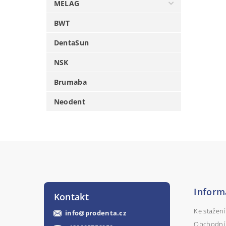
MELAG
BWT
DentaSun
NSK
Brumaba
Neodent
Inform
Kontakt
Ke stažení
info
@
prodenta.cz
Obchodní