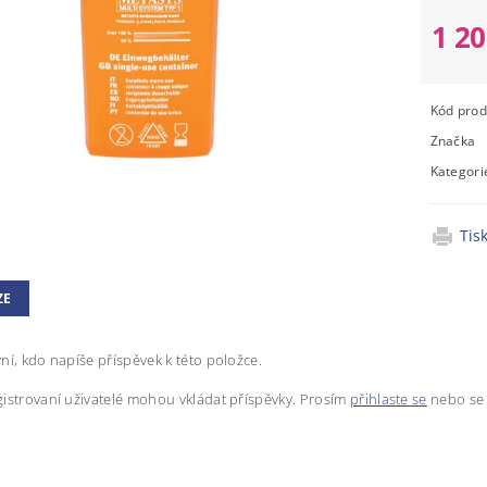
1 2
Kód prod
Značka
Kategori
Tis
ZE
ní, kdo napíše příspěvek k této položce.
istrovaní uživatelé mohou vkládat příspěvky. Prosím
přihlaste se
nebo s