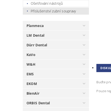
Ošetřování nástrojů
Příslušenství zubní soupravy
Planmeca
LM Dental
Dürr Dental
KaVo
W&H
DISKU
EMS
Buďte prv
EKOM
Pouze reg
BienAir
ORBIS Dental