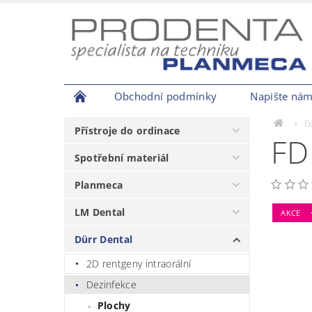
Obchodní podmínky
Napište ná
D
Přístroje do ordinace
FD
Spotřební materiál
Planmeca
LM Dental
AKCE
Dürr Dental
2D rentgeny intraorální
Dezinfekce
Plochy