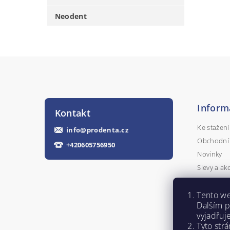
Neodent
Inform
Kontakt
Ke stažení
info
@
prodenta.cz
Obchodní
+420605756950
Novinky
Slevy a ak
Kontakty
Tento we
Napište n
Dalším 
vyjadřuj
Tyto str