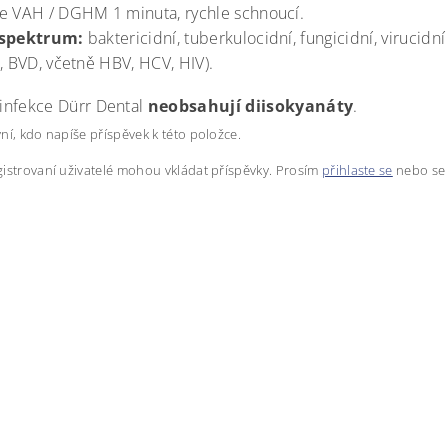
e VAH / DGHM 1 minuta, rychle schnoucí.
 spektrum:
baktericidní, tuberkulocidní, fungicidní, virucidní 
a, BVD, včetně HBV, HCV, HIV).
infekce Dürr Dental
neobsahují
diisokyanáty
.
ní, kdo napíše příspěvek k této položce.
istrovaní uživatelé mohou vkládat příspěvky. Prosím
přihlaste se
nebo s