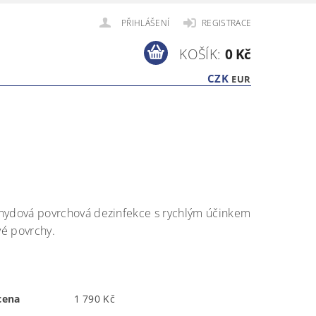
PŘIHLÁŠENÍ
REGISTRACE
KOŠÍK:
0 Kč
CZK
EUR
hydová povrchová dezinfekce s rychlým účinkem
ivé povrchy.
m
cena
1 790 Kč