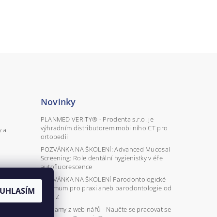
Novinky
PLANMED VERITY® - Prodenta s.r.o. je
výhradním distributorem mobilního CT pro
y a
ortopedii
POZVÁNKA NA ŠKOLENÍ: Advanced Mucosal
Screening: Role dentální hygienistky v éře
autofluorescence
POZVÁNKA NA ŠKOLENÍ Parodontologické
minimum pro praxi aneb parodontologie od
UHLASÍM
A do Z
Záznamy z webinářů - Naučte se pracovat se