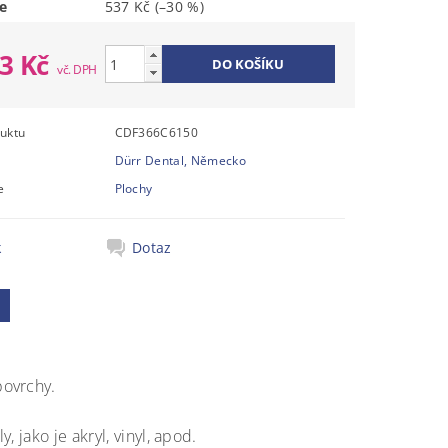
e
537 Kč
(–30 %)
53 Kč
uktu
CDF366C6150
Dürr Dental, Německo
e
Plochy
k
Dotaz
povrchy.
 jako je akryl, vinyl, apod.