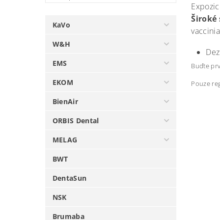
Expozic
Široké
KaVo
vaccini
W&H
Dez
EMS
Buďte prv
EKOM
Pouze reg
BienAir
ORBIS Dental
MELAG
BWT
DentaSun
NSK
Brumaba