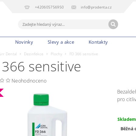
+420605756950
info@prodenta.cz
m
Novinky
Slevy a akce
Kontakty
ürr Dental
Dezinfekce
Plochy
FD 366 sensitive
 366 sensitive
Neohodnoceno
Bezalde
pro citl
Sklade
Běžná 