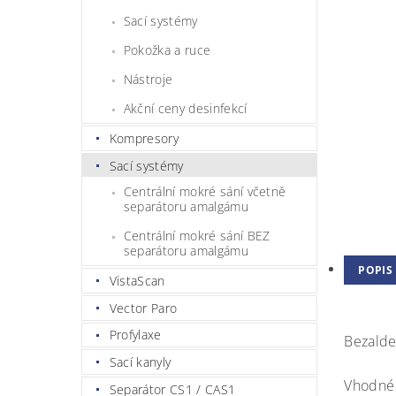
Sací systémy
Pokožka a ruce
Nástroje
Akční ceny desinfekcí
Kompresory
Sací systémy
Centrální mokré sání včetně
separátoru amalgámu
Centrální mokré sání BEZ
separátoru amalgámu
POPIS
VistaScan
Vector Paro
Profylaxe
Bezalde
Sací kanyly
Vhodné v
Separátor CS1 / CAS1