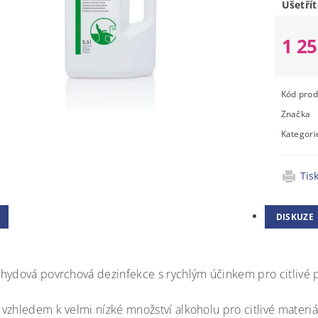
Ušetřít
1 2
Kód prod
Značka
Kategori
Tis
DISKUZE
hydová povrchová dezinfekce s rychlým účinkem pro citlivé 
zhledem k velmi nízké množství alkoholu pro citlivé materiály,