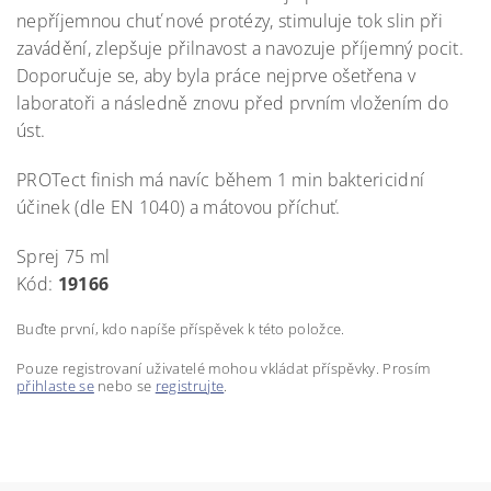
nepříjemnou chuť nové protézy, stimuluje tok slin při
zavádění, zlepšuje přilnavost a navozuje příjemný pocit.
Doporučuje se, aby byla práce nejprve ošetřena v
laboratoři a následně znovu před prvním vložením do
úst.
PROTect finish má navíc během 1 min baktericidní
účinek (dle EN 1040) a mátovou příchuť.
Sprej 75 ml
Kód:
19166
Buďte první, kdo napíše příspěvek k této položce.
Pouze registrovaní uživatelé mohou vkládat příspěvky. Prosím
přihlaste se
nebo se
registrujte
.