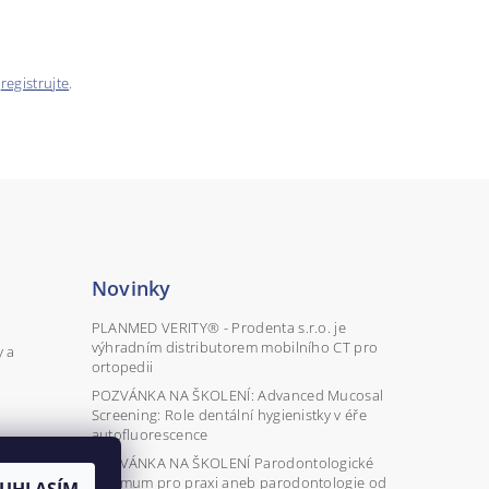
e
registrujte
.
Novinky
PLANMED VERITY® - Prodenta s.r.o. je
výhradním distributorem mobilního CT pro
y a
ortopedii
POZVÁNKA NA ŠKOLENÍ: Advanced Mucosal
Screening: Role dentální hygienistky v éře
autofluorescence
POZVÁNKA NA ŠKOLENÍ Parodontologické
minimum pro praxi aneb parodontologie od