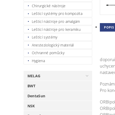
Chirurgické nástroje
Lešticí systémy pro kompozita
Lešticí nástroje pro amalgám
POPIS
Lešticí nástroje pro keramiku
Leštící systémy
Anesteziologický materiál
Ochranné pomůcky
doporuč
Hygiena
uchycen
nastaven
MELAG
Poznám
BWT
Pro kon
DentaSun
ORBIpol
NSK
ORBIpol
ORBIpol