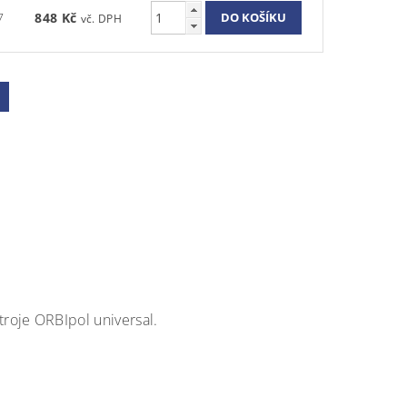
7
848 Kč
roje ORBIpol universal.