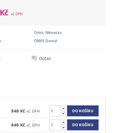
 Kč
Orbis, Německo
e
ORBIS Dental
k
Dotaz
848 Kč
848 Kč