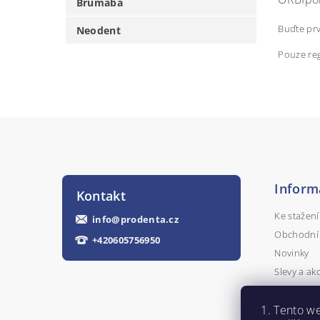
Brumaba
Buďte prv
Neodent
Pouze reg
Inform
Kontakt
Ke stažení
info
@
prodenta.cz
Obchodní
+420605756950
Novinky
Slevy a ak
Kontakty
Tento we
Napište n