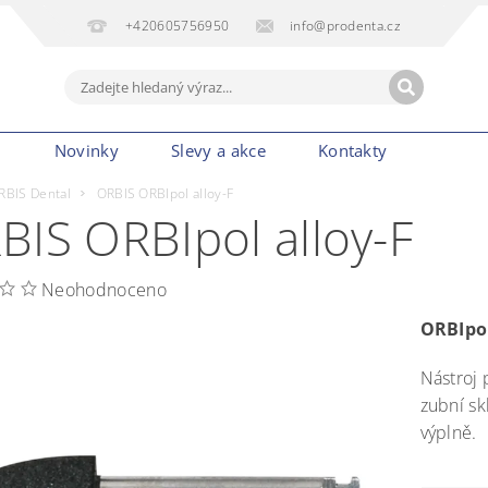
+420605756950
info@prodenta.cz
m
Novinky
Slevy a akce
Kontakty
RBIS Dental
ORBIS ORBIpol alloy-F
BIS ORBIpol alloy-F
Neohodnoceno
ORBIpol
Nástroj 
zubní sk
výplně.