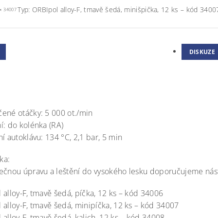
Typ: ORBIpol alloy-F, tmavě šedá, minišpička, 12 ks – kód 3400
34007
DISKUZE
ené otáčky: 5 000 ot./min
í: do kolénka (RA)
í autoklávu: 134 °C, 2,1 bar, 5 min
ka:
ečnou úpravu a leštění do vysokého lesku doporučujeme nást
 alloy-F, tmavě šedá, píčka, 12 ks – kód 34006
 alloy-F, tmavě šedá, minipíčka, 12 ks – kód 34007
 alloy-F, tmavě šedá, kalich, 12 ks – kód 34008