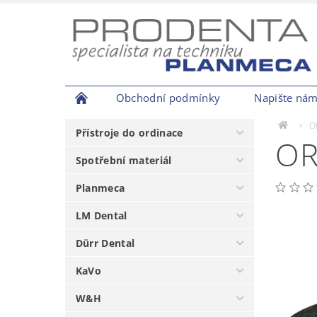
Obchodní podmínky
Napište ná
O
Přístroje do ordinace
OR
Spotřební materiál
Planmeca
LM Dental
Dürr Dental
KaVo
W&H