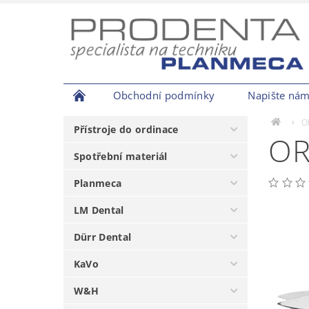
Obchodní podmínky
Napište ná
O
Přístroje do ordinace
OR
Spotřební materiál
Planmeca
LM Dental
Dürr Dental
KaVo
W&H