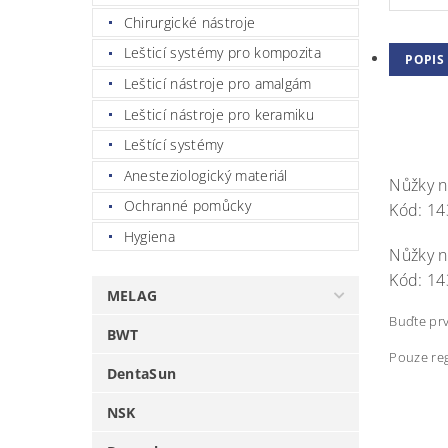
Chirurgické nástroje
Lešticí systémy pro kompozita
POPIS
Lešticí nástroje pro amalgám
Lešticí nástroje pro keramiku
Leštící systémy
Anesteziologický materiál
Nůžky n
Ochranné pomůcky
Kód: 1
Hygiena
Nůžky n
Kód: 1
MELAG
Buďte prv
BWT
Pouze reg
DentaSun
NSK