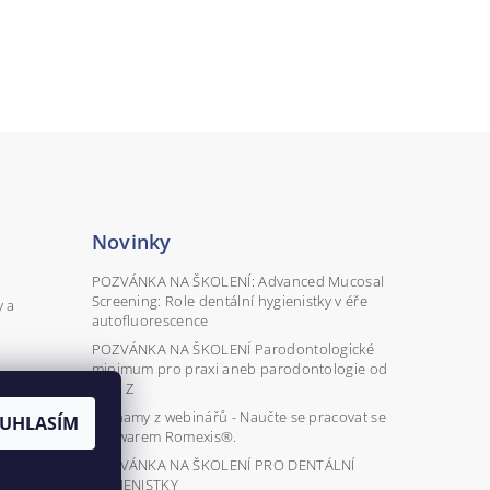
Novinky
POZVÁNKA NA ŠKOLENÍ: Advanced Mucosal
Screening: Role dentální hygienistky v éře
y a
autofluorescence
POZVÁNKA NA ŠKOLENÍ Parodontologické
minimum pro praxi aneb parodontologie od
A do Z
Záznamy z webinářů - Naučte se pracovat se
UHLASÍM
softwarem Romexis®.
POZVÁNKA NA ŠKOLENÍ PRO DENTÁLNÍ
HYGIENISTKY