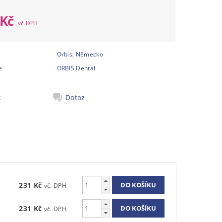
 Kč
Orbis, Německo
e
ORBIS Dental
k
Dotaz
231 Kč
231 Kč