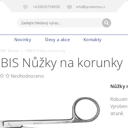
+420605756950
info@prodenta.cz
m
Novinky
Slevy a akce
Kontakty
RBIS Dental
ORBIS Nůžky na korunky
BIS Nůžky na korunky
Neohodnoceno
Nůžky 
Robustní
Vyrobené
straně.