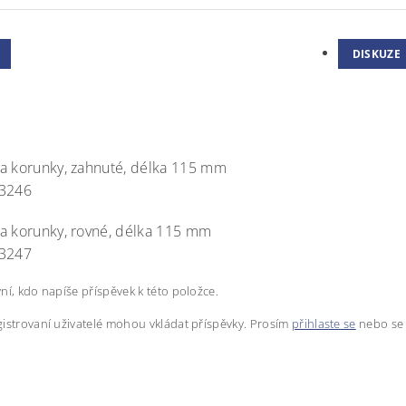
DISKUZE
a korunky, zahnuté, délka 115 mm
43246
a korunky, rovné, délka 115 mm
43247
ní, kdo napíše příspěvek k této položce.
istrovaní uživatelé mohou vkládat příspěvky. Prosím
přihlaste se
nebo s