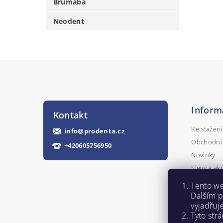
Brumaba
Neodent
Inform
Kontakt
Ke stažení
info
@
prodenta.cz
Obchodní
+420605756950
Novinky
Slevy a ak
Kontakty
Tento we
Napište n
Dalším 
vyjadřuj
Tyto str