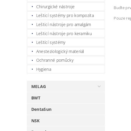
Chirurgické nástroje
Buďte prv
Lešticí systémy pro kompozita
Pouze reg
Lešticí nástroje pro amalgám
Lešticí nástroje pro keramiku
Leštící systémy
Anesteziologický materiál
Ochranné pomůcky
Hygiena
MELAG
BWT
DentaSun
NSK