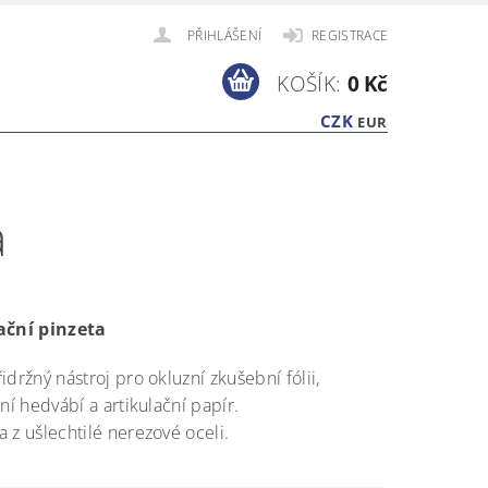
PŘIHLÁŠENÍ
REGISTRACE
KOŠÍK:
0 Kč
CZK
EUR
a
ační pinzeta
idržný nástroj pro okluzní zkušební fólii,
ční hedvábí a artikulační papír.
 z ušlechtilé nerezové oceli.