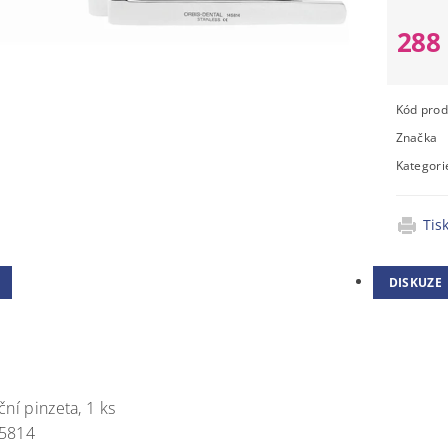
288
Kód prod
Značka
Kategori
Tis
DISKUZE
ční pinzeta, 1 ks
45814