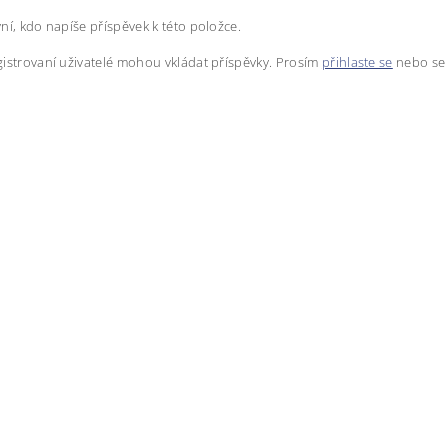
ní, kdo napíše příspěvek k této položce.
istrovaní uživatelé mohou vkládat příspěvky. Prosím
přihlaste se
nebo s