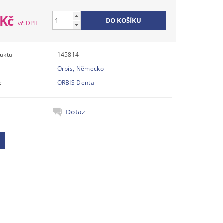
 Kč
uktu
145814
Orbis, Německo
e
ORBIS Dental
k
Dotaz