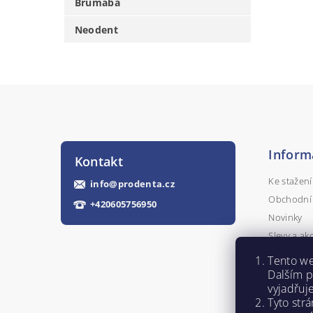
Brumaba
Neodent
Inform
Kontakt
Ke stažení
info
@
prodenta.cz
Obchodní
+420605756950
Novinky
Slevy a ak
Kontakty
Tento we
Napište n
Dalším 
vyjadřuj
Tyto str