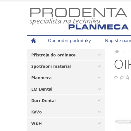
Obchodní podmínky
Napište ná
O
Přístroje do ordinace
OI
Spotřební materiál
Planmeca
LM Dental
Dürr Dental
KaVo
W&H