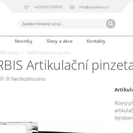
+420605756950
info@prodenta.cz
m
Novinky
Slevy a akce
Kontakty
RBIS Dental
OIRBIS Artikulační pinzeta
RBIS Artikulační pinzet
Neohodnoceno
Artikul
Rovný př
artikula
Vyrobena