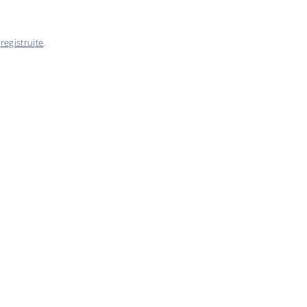
e
registrujte
.