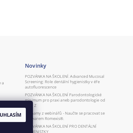
Novinky
POZVÁNKA NA ŠKOLENÍ: Advanced Mucosal
Screening: Role dentální hygienistky v éře
y a
autofluorescence
POZVÁNKA NA ŠKOLENÍ Parodontologické
minimum pro praxi aneb parodontologie od
A do Z
Záznamy z webinářů - Naučte se pracovat se
UHLASÍM
softwarem Romexis®.
POZVÁNKA NA ŠKOLENÍ PRO DENTÁLNÍ
HYGIENISTKY