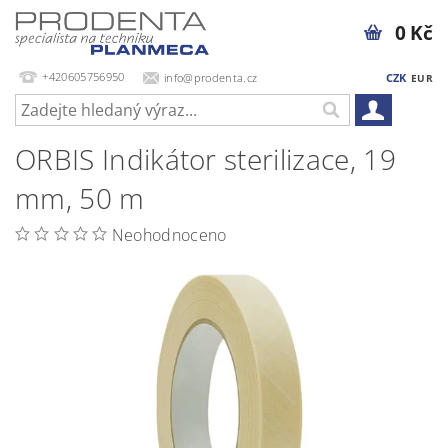
0 Kč
+420605756950
info@prodenta.cz
CZK
EUR
ORBIS Indikátor sterilizace, 19
mm, 50 m
Neohodnoceno