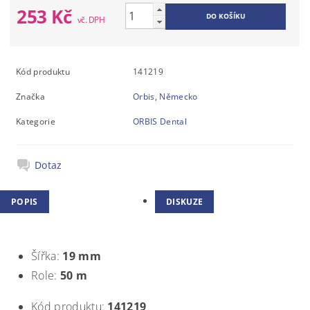
253 Kč
Kód produktu
141219
Značka
Orbis, Německo
Kategorie
ORBIS Dental
Dotaz
POPIS
DISKUZE
Šířka:
19 mm
Role:
50 m
Kód produktu:
141219