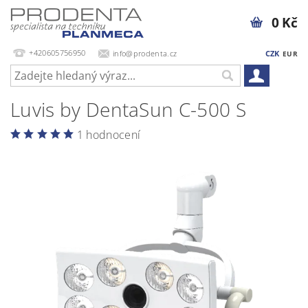
0 Kč
+420605756950
info@prodenta.cz
CZK
EUR
Luvis by DentaSun C-500 S
1 hodnocení