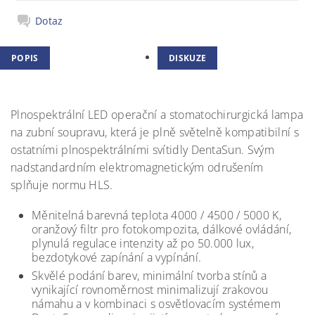
Dotaz
POPIS
DISKUZE
Plnospektrální LED operační a stomatochirurgická lampa
na zubní soupravu, která je plně světelně kompatibilní s
ostatními plnospektrálními svítidly DentaSun. Svým
nadstandardním elektromagnetickým odrušením
splňuje normu HLS.
Měnitelná barevná teplota 4000 / 4500 / 5000 K,
oranžový filtr pro fotokompozita, dálkové ovládání,
plynulá regulace intenzity až po 50.000 lux,
bezdotykové zapínání a vypínání.
Skvělé podání barev, minimální tvorba stínů a
vynikající rovnoměrnost minimalizují zrakovou
námahu a v kombinaci s osvětlovacím systémem