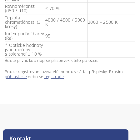
Rovnoměronst
< 70 %
(d50 / d10)
Teplota
4000 / 4500 / 5000
chromatičnosti (3
2000 – 2500 K
K
kroky)
Index podání barev
95
(Ra)
* Optické hodnoty
jsou měřeny
s tolerancí ± 10 %
Buďte první, kdo napíše příspěvek k této položce.
Pouze registrovaní uživatelé mohou vkládat příspěvky. Prosím
přihlaste se
nebo se
registrujte
.
Kontakt