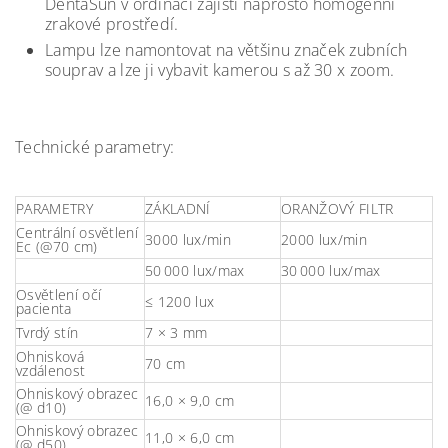
DentaSun v ordinaci zajistí naprosto homogenní
zrakové prostředí.
Lampu lze namontovat na většinu značek zubních
souprav a lze ji vybavit kamerou s až 30 x zoom.
Technické parametry:
PARAMETRY
ZÁKLADNÍ
ORANŽOVÝ FILTR
Centrální osvětlení
3000 lux/min
2000 lux/min
Ec (@70 cm)
50 000 lux/max
30 000 lux/max
Osvětlení očí
≤ 1200 lux
pacienta
Tvrdý stín
7 × 3 mm
Ohnisková
70 cm
vzdálenost
Ohniskový obrazec
16,0 × 9,0 cm
(@ d10)
Ohniskový obrazec
11,0 × 6,0 cm
(@ d50)