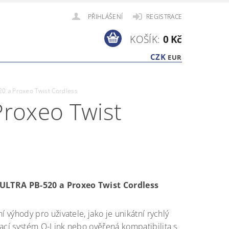
PŘIHLÁŠENÍ
REGISTRACE
KOŠÍK:
0 Kč
CZK
EUR
0 a Proxeo Twist Cordless
roxeo Twist
ULTRA PB-520 a Proxeo Twist Cordless
ní výhody pro uživatele, jako je unikátní rychlý
ací systém Q-Link nebo ověřená kompatibilita s