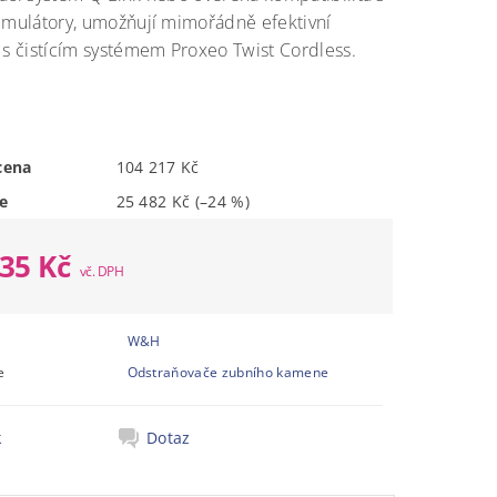
imulátory, umožňují mimořádně efektivní
 s čistícím systémem Proxeo Twist Cordless.
cena
104 217 Kč
e
25 482 Kč
(–24 %)
735 Kč
W&H
e
Odstraňovače zubního kamene
k
Dotaz