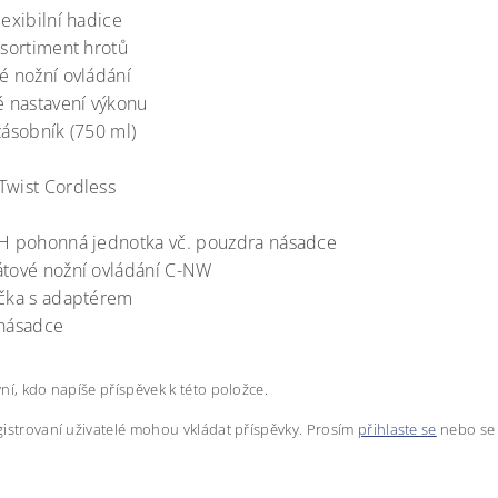
lexibilní hadice
 sortiment hrotů
vé nožní ovládání
lé nastavení výkonu
zásobník (750 ml)
Twist Cordless
 H pohonná jednotka vč. pouzdra násadce
átové nožní ovládání C-NW
ečka s adaptérem
 násadce
ní, kdo napíše příspěvek k této položce.
istrovaní uživatelé mohou vkládat příspěvky. Prosím
přihlaste se
nebo s