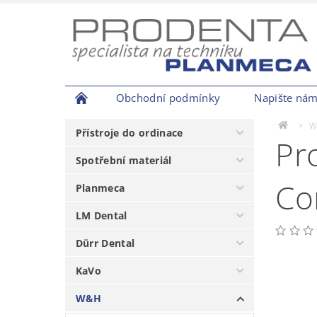
Obchodní podmínky
Napište ná
W
Přístroje do ordinace
Pr
Spotřební materiál
Co
Planmeca
LM Dental
Dürr Dental
KaVo
W&H