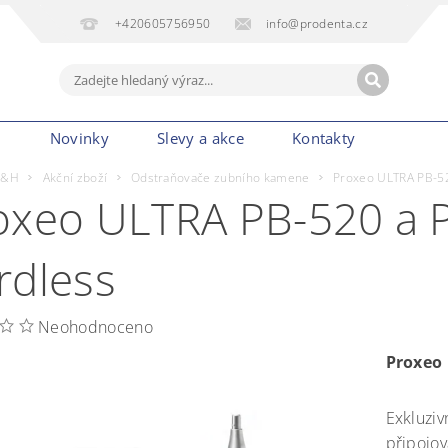
+420605756950
info@prodenta.cz
m
Novinky
Slevy a akce
Kontakty
&H
Akční zboží
Odstraňovače zubního kamene
Proxeo ULTRA PB-52
oxeo ULTRA PB-520 a P
rdless
Neohodnoceno
Proxeo 
Exkluziv
připojov