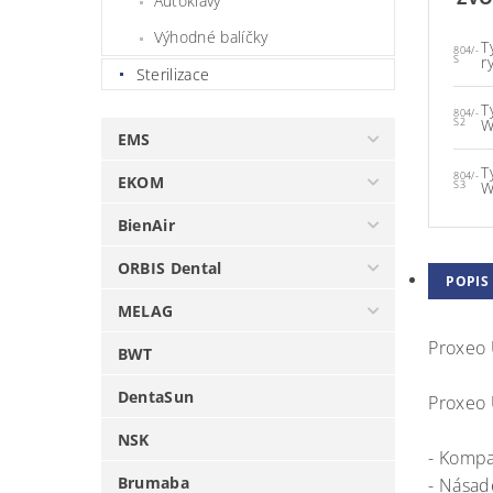
Autoklávy
Výhodné balíčky
T
804/-
r
S
Sterilizace
T
804/-
W
S2
EMS
T
804/-
EKOM
W
S3
BienAir
ORBIS Dental
POPIS
MELAG
Proxeo 
BWT
DentaSun
Proxeo
NSK
- Kompa
Brumaba
- Násad