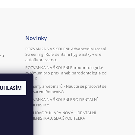
Novinky
POZVÁNKA NA ŠKOLENÍ: Advanced Mucosal
Screening: Role dentální hygienistky v éře
y a
autofluorescence
POZVÁNKA NA ŠKOLENÍ Parodontologické
minimum pro praxi aneb parodontologie od
A do Z
Záznamy z webinářů - Naučte se pracovat se
UHLASÍM
softwarem Romexis®.
POZVÁNKA NA ŠKOLENÍ PRO DENTÁLNÍ
HYGIENISTKY
ROZHOVOR: KLÁRA NOVÁ – DENTÁLNÍ
HYGIENISTKA A SDA ŠKOLITELKA