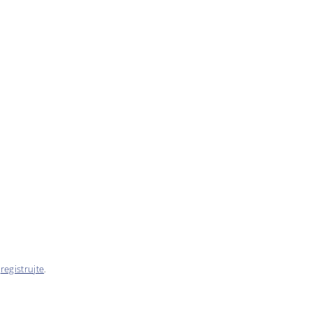
e
registrujte
.