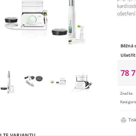
kardiost
ošetření
Běžná 
Ušetřít
78 
Značka
Kategori
Tis
LTE VARIANTU