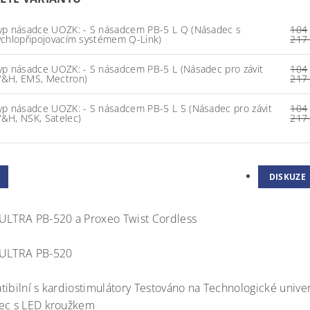
yp násadce UOZK: - S násadcem PB-5 L Q (Násadec s
104
ychlopřipojovacím systémem Q-Link)
217
yp násadce UOZK: - S násadcem PB-5 L (Násadec pro závit
104
&H, EMS, Mectron)
217
yp násadce UOZK: - S násadcem PB-5 L S (Násadec pro závit
104
&H, NSK, Satelec)
217
DISKUZE
ULTRA PB-520 a Proxeo Twist Cordless
 ULTRA PB-520
tibilní s kardiostimulátory Testováno na Technologické univer
ec s LED kroužkem