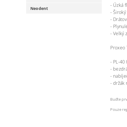
- Úzká f
Neodent
- Široký
- Dráto
- Plynu
- Velký 
Proxeo 
- PL-40
- bezdr
- nabíj
- držák
Buďte prv
Pouze reg