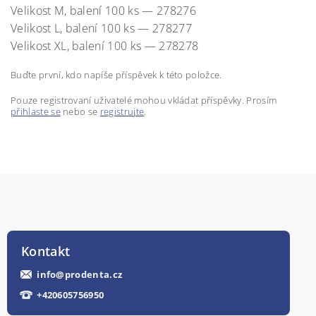
Velikost M, balení 100 ks — 278276
Velikost L, balení 100 ks — 278277
Velikost XL, balení 100 ks — 278278
Buďte první, kdo napíše příspěvek k této položce.
Pouze registrovaní uživatelé mohou vkládat příspěvky. Prosím
přihlaste se
nebo se
registrujte
.
Kontakt
info
@
prodenta.cz
+420605756950