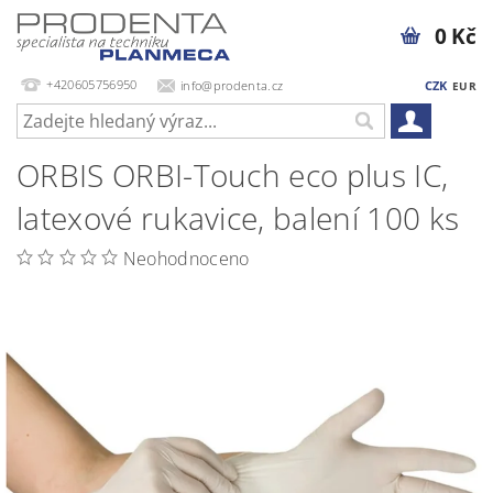
0 Kč
+420605756950
info@prodenta.cz
CZK
EUR
ORBIS ORBI-Touch eco plus IC,
latexové rukavice, balení 100 ks
Neohodnoceno