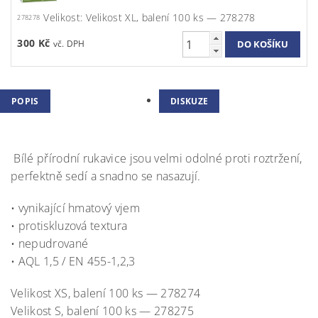
Velikost: Velikost XL, balení 100 ks — 278278
278278
300 Kč
POPIS
DISKUZE
Bílé přírodní rukavice jsou velmi odolné proti roztržení,
perfektně sedí a snadno se nasazují.
• vynikající hmatový vjem
• protiskluzová textura
• nepudrované
• AQL 1,5 / EN 455-1,2,3
Velikost XS, balení 100 ks — 278274
Velikost S, balení 100 ks — 278275