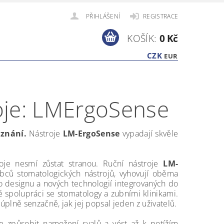
PŘIHLÁŠENÍ
REGISTRACE
KOŠÍK:
0 Kč
CZK
EUR
oje: LMErgoSense
uznání.
Nástroje
LM-ErgoSense
vypadají skvěle
oje nesmí zůstat stranou. Ruční nástroje
LM-
bců stomatologických nástrojů, vyhovují oběma
designu a nových technologií integrovaných do
é spolupráci se stomatology a zubními klinikami.
úplně senzačně, jak jej popsal jeden z uživatelů.
e způsobit namožení svalů a vést až k potížím