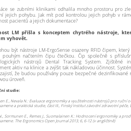
áce se zubními klinikami odhalila mnoho prostoru pro zlep
ní jejich pohybu. Jak mít pod kontrolou jejich pohyb v rámc
ost pacientů a jejich dokumentace?
nost LM přišla s konceptem chytrého nástroje, kte
m vyhovět.
hou být nástroje LM-ErgoSense osazeny RFID čipem, který
e pouhým načtením čipu čtečkou. Čip společně s příslušn
ologických nástrojů Dental Tracking System. Zjištěné 
ent aktiv na klinice a zvýšit tak nákladovou účinnost. Syst
zajistí, že budou používány pouze bezpečné dezinfikované n
ovou úroveň.
ní studie:
n E., Nevala N.: Evaluace ergonomiky a využitelnosti nástrojů pro ruční
amene a praktická studie, část III., Finský Institut závodní zdravotní péče,
N., Sormunen E., Remes J., Suomalainen K.: Hodnocení ergonomiky a produ
amene. The Ergonomics Open Journal 2013; 6, 6-12 (v angličtině)