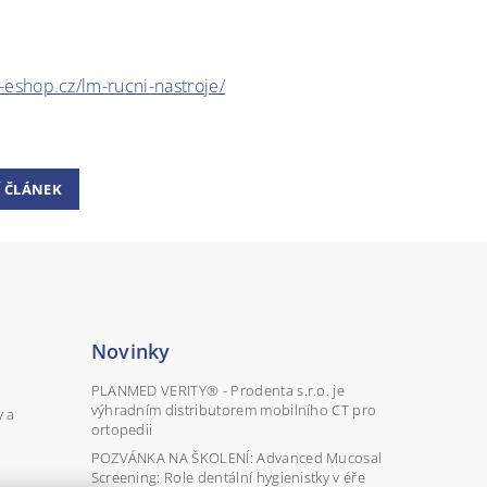
eshop.cz/lm-rucni-nastroje/
Í ČLÁNEK
Novinky
PLANMED VERITY® - Prodenta s.r.o. je
výhradním distributorem mobilního CT pro
y a
ortopedii
POZVÁNKA NA ŠKOLENÍ: Advanced Mucosal
Screening: Role dentální hygienistky v éře