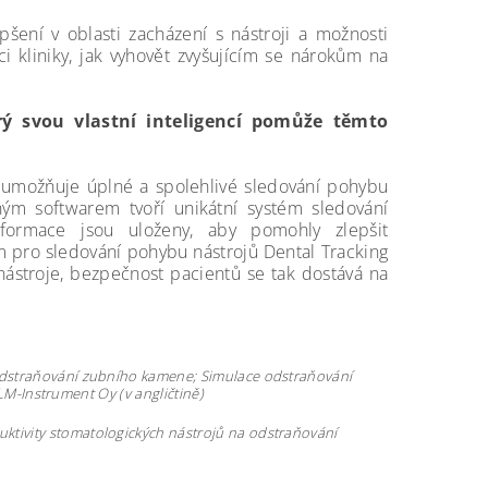
šení v oblasti zacházení s nástroji a možnosti
i kliniky, jak vyhovět zvyšujícím se nárokům na
rý svou vlastní inteligencí pomůže těmto
 umožňuje úplné a spolehlivé sledování pohybu
ým softwarem tvoří unikátní systém sledování
informace jsou uloženy, aby pomohly zlepšit
ém pro sledování pohybu nástrojů Dental Tracking
ástroje, bezpečnost pacientů se tak dostává na
 odstraňování zubního kamene; Simulace odstraňování
 LM-Instrument Oy (v angličtině)
ktivity stomatologických nástrojů na odstraňování