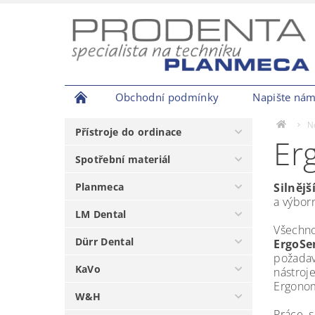
Obchodní podmínky
Napište ná
N
Přístroje do ordinace
Er
Spotřební materiál
Planmeca
Silnějš
a výbor
LM Dental
Všechno
Dürr Dental
ErgoS
požadav
KaVo
nástroj
Ergonomi
W&H
Práce s