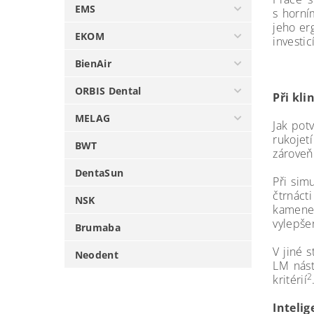
EMS
s horní
jeho er
EKOM
investic
BienAir
ORBIS Dental
Při kli
MELAG
Jak pot
rukojet
BWT
zároveň
DentaSun
Při sim
čtrnáct
NSK
kamene,
vylepše
Brumaba
V jiné 
Neodent
LM nást
2
kritérií
Intelig