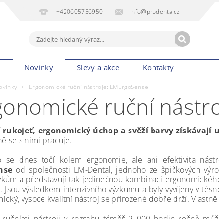
+420605756950
info@prodenta.cz
m
Novinky
Slevy a akce
Kontakty
ovinky
Ergonomické ruční nástroje: LMErgoSense
gonomické ruční nástr
í rukojeť, ergonomický úchop a svěží barvy získávají 
ně se s nimi pracuje.
 se dnes točí kolem ergonomie, ale ani efektivita nástr
ense
od společnosti LM-Dental, jednoho ze špičkových výro
kům a představují tak jedinečnou kombinaci ergonomického 
e. Jsou výsledkem intenzivního výzkumu a byly vyvíjeny v těsn
cký, vysoce kvalitní nástroj se přirozeně dobře drží. Vlastně 
 ručními nástroji v rozsahu téměř 2 000 hodin ročně můž