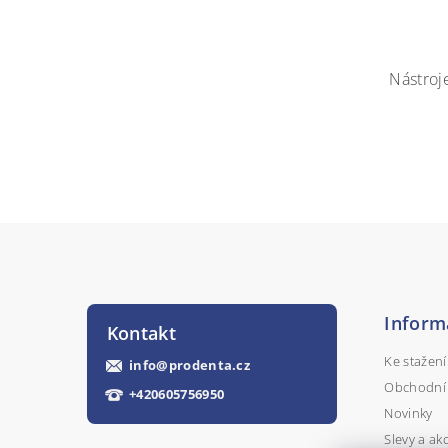
Nástroj
Inform
Kontakt
Ke stažení
info
@
prodenta.cz
Obchodní
+420605756950
Novinky
Slevy a ak