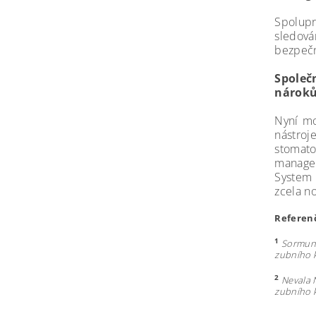
Spolupr
sledová
bezpečn
Společ
nároků
Nyní mo
nástroj
stomat
managem
System 
zcela n
Referenč
1
Sormune
zubního k
2
Nevala 
zubního k