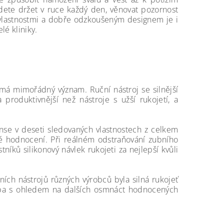
udete držet v ruce každý den, věnovat pozornost
 vlastnostmi a dobře odzkoušeným designem je i
lé kliniky.
má mimořádný význam. Ruční nástroj se silnější
produktivnější než nástroje s užší rukojetí, a
nse v deseti sledovaných vlastnostech z celkem
dné hodnocení. Při reálném odstraňování zubního
níků silikonový návlek rukojeti za nejlepší kvůli
ních nástrojů různých výrobců byla silná rukojeť
lba s ohledem na dalších osmnáct hodnocených