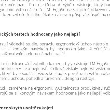
mi končetinami. Proto je třeba při výběru nástroje, který b
gonomii. Volba nástrojů LM- ErgoSense s jejich špičkovými
í do zdraví ošetřujícího lékaře a zároveň přispívá k úspěchu ce
nických testech hodnoceny jako nejlepší
vrzují vědecké studie, opravdu ergonomický úchop nástroje 
í se silikonovým návlekem byl hodnocen jako užitečnější a 
1
 snižoval vnímatelnou námahu svalů
.
ulaci odstraňování zubního kamene byly nástroje LM-ErgoSe
1
i hodnoceny jako nejlepší
. Celkově získaly nejlepší výsle
 které bylo součástí vědecké studie, považovala většina účast
nému úchopu, pohodlí a funkčnímu designu nástroje.
studii zaměřené na ergonomii, využitelnost a produktivitu ruč
rojů se silikonovým návlekem hodnocena jako nejlepší vo
.
ence skrytá uvnitř rukojeti