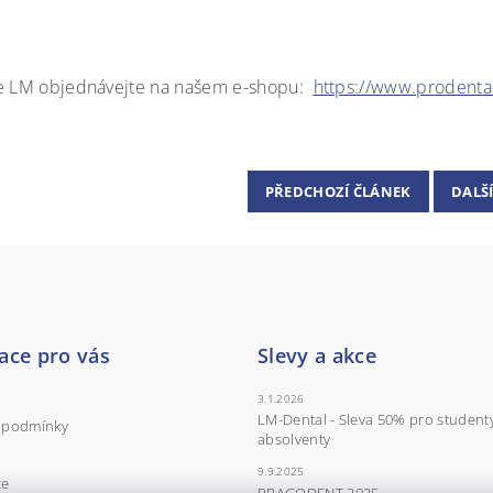
e LM objednávejte na našem e-shopu:
https://www.prodenta-
PŘEDCHOZÍ ČLÁNEK
DALŠ
ace pro vás
Slevy a akce
3.1.2026
LM-Dental - Sleva 50% pro student
 podmínky
absolventy
9.9.2025
ce
PRAGODENT 2025