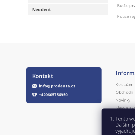
Buďte prv
Neodent
Pouze reg
Inform
Kontakt
Ke stažení
info
@
prodenta.cz
Obchodní
+420605756950
Novinky
Slevy a ak
Kontakty
Tento we
Napište n
Dalším 
vyjadřuj