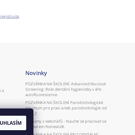
e
registrujte
.
Novinky
POZVÁNKA NA ŠKOLENÍ: Advanced Mucosal
Screening: Role dentální hygienistky v éře
y a
autofluorescence
POZVÁNKA NA ŠKOLENÍ Parodontologické
minimum pro praxi aneb parodontologie od
A do Z
Záznamy z webinářů - Naučte se pracovat se
UHLASÍM
softwarem Romexis®.
POZVÁNKA NA ŠKOLENÍ PRO DENTÁLNÍ