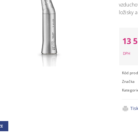
vzducho
ložisky 
13 
Kód prod
Značka
Kategori
Tis
ZE