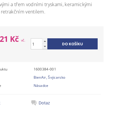
vými a třem vodními tryskami, keramickými
a retrakčním ventilem.
521 Kč
uktu
1600384-001
BienAir, Švýcarsko
e
Násadce
k
Dotaz