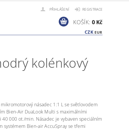
PŘIHLÁŠENÍ
REGISTRACE
KOŠÍK:
0 Kč
CZK
EUR
 modrý kolénkový
ý mikromotorový násadec 1:1 L se světlovodem
ím Bien-Air DuaLook Multi s maximálními
 40 000 ot./min. Násadec je vybaven speciálním
ím systémem Bien-air AccuSpray se třemi