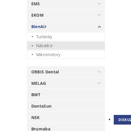
EMS
EKOM
BienAir
Turbínky
Násadce
Mikromotory
ORBIS Dental
MELAG
BWT
DentaSun
NSK
DISKU
Brumaba