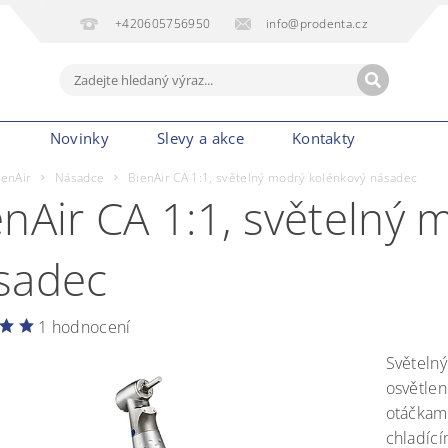
+420605756950
info@prodenta.cz
m
Novinky
Slevy a akce
Kontakty
ienAir
Násadce
BienAir CA 1:1, světelný modrý kolénkový násadec
enAir CA 1:1, světelný
sadec
1 hodnocení
Světeln
osvětlen
otáčkami
chladíc