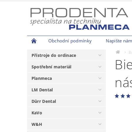
Obchodní podmínky
Napište ná
B
Přístroje do ordinace
Bi
Spotřební materiál
ná
Planmeca
LM Dental
Dürr Dental
KaVo
W&H