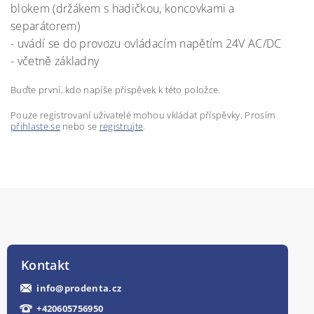
blokem (držákem s hadičkou, koncovkami a
separátorem)
- uvádí se do provozu ovládacím napětím 24V AC/DC
- včetně základny
Buďte první, kdo napíše příspěvek k této položce.
Pouze registrovaní uživatelé mohou vkládat příspěvky. Prosím
přihlaste se
nebo se
registrujte
.
Kontakt
info
@
prodenta.cz
+420605756950