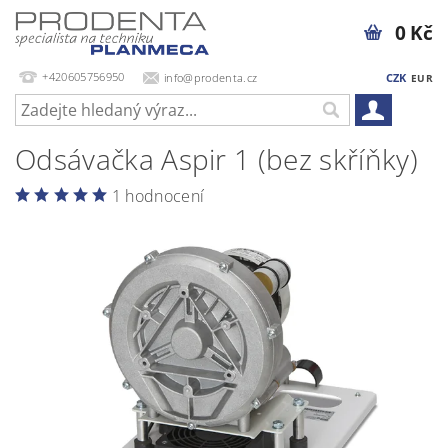
0 Kč
+420605756950
info@prodenta.cz
CZK
EUR
Odsávačka Aspir 1 (bez skříňky)
1 hodnocení