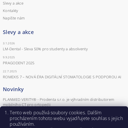
Slevy a akce
Kontakty
Napište nám
Slevy a akce
3.1.2026
LM-Dental - Sleva 50% pro studenty a absolventy
9.9.2025
PRAGODENT 2025
22.7.2025
ROMEXIS 7 – NOVÁ ÉRA DIGITÁLNÍ STOMATOLOGIE S PODPOROU AI
Novinky
PLANMED VERITY® - Prodenta s.r.o. je výhradním distributorem
mobilního CT pro ortopedii
POZVÁNKA NA ŠKOLENÍ: Advanced Mucosal Screening: Role dentální
Tento web používá soubory cookies. Dalším
hygienistky v éře autofluorescence
procházením tohoto webu vyjadřujete souhlas s jejich
používáním.
POZVÁNKA NA ŠKOLENÍ Parodontologické minimum pro praxi aneb