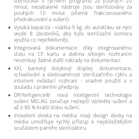
sterilizovat v rychlém programu za pouhých 20
minut; nezabalené nástroje jsou sterilizovány za
pouhých 10 minut (včetně frakcionovaného
předvakuování a sušení).
Vysoká kapacita - vsádka 9 kg: do autoklávu se nyní
vejde 8 zásobníků, aby byla sterilizační komora
využita co nejefektivněji.
Integrovaná dokumentace: díky integrovanému
slotu na CF kartu a dvěma síťovým rozhraním
nevznikají žádné další náklady na dokumentaci.
XXL barevný dotykový displej: dokumentace,
schvalování a sledovatelnost sterilizačního cyklu a
intuitivní ovládací rozhraní - snadné použití a v
souladu s právními předpisy.
DRYtelligence®: nová inteligentní technologie
sušení MELAG zaručuje nejlepší výsledky sušení a
až o 80 % kratší dobu sušení.
Inovativní deska na média: nový design desky na
média umožňuje rychlý přístup k nejdůležitějším
součástem parního sterilizátoru.