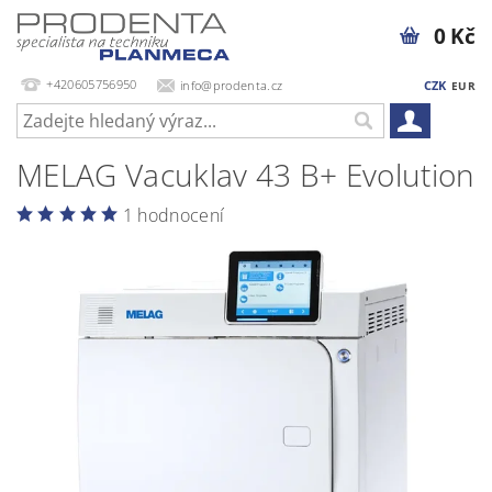
0 Kč
+420605756950
info@prodenta.cz
CZK
EUR
MELAG Vacuklav 43 B+ Evolution
1 hodnocení