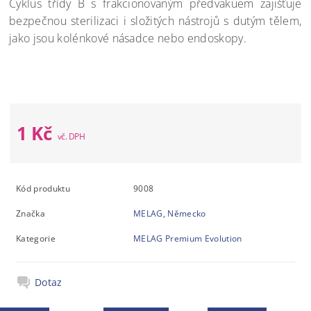
Cyklus třídy B s frakcionovaným předvakuem zajišťuje
bezpečnou sterilizaci i složitých nástrojů s dutým tělem,
jako jsou kolénkové násadce nebo endoskopy.
Momentálně
nedostupné
1 Kč
Kód produktu
9008
Značka
MELAG, Německo
Kategorie
MELAG Premium Evolution
Dotaz