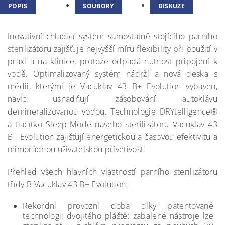
POPIS
SOUBORY
DISKUZE
Inovativní chladicí systém samostatně stojícího parního
sterilizátoru zajišťuje nejvyšší míru flexibility při použití v
praxi a na klinice, protože odpadá nutnost připojení k
vodě. Optimalizovaný systém nádrží a nová deska s
médii, kterými je Vacuklav 43 B+ Evolution vybaven,
navíc usnadňují zásobování autoklávu
demineralizovanou vodou. Technologie DRYtelligence®
a tlačítko Sleep-Mode našeho sterilizátoru Vacuklav 43
B+ Evolution zajišťují energetickou a časovou efektivitu a
mimořádnou uživatelskou přívětivost.
Přehled všech hlavních vlastností parního sterilizátoru
třídy B Vacuklav 43 B+ Evolution:
Rekordní provozní doba díky patentované
technologii dvojitého pláště: zabalené nástroje lze