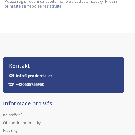
Pouze registrovaní uživatelé mohou vkládat příspěvky. Prosím
přihlaste se
nebo se
registrujte
.
Kontakt
info
@
prodenta.cz
+420605756950
Informace pro vás
Ke stažení
Obchodní podmínky
Novinky