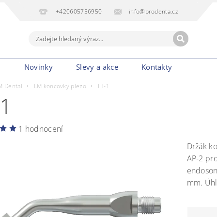
+420605756950
info@prodenta.cz
m
Novinky
Slevy a akce
Kontakty
M Dental
LM koncovky piezo
IH-1
-1
1 hodnocení
Držák ko
AP-2 pro
endosoni
mm. Úhl