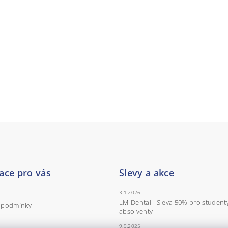
ace pro vás
Slevy a akce
3.1.2026
LM-Dental - Sleva 50% pro student
 podmínky
absolventy
9.9.2025