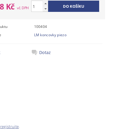
78 Kč
uktu
100404
e
LM koncovky piezo
k
Dotaz
e
registrujte
.