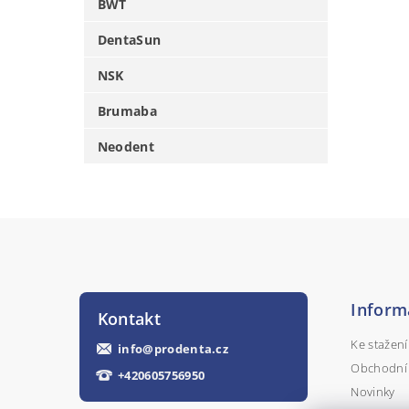
BWT
DentaSun
NSK
Brumaba
Neodent
Inform
Kontakt
Ke stažení
info
@
prodenta.cz
Obchodní
+420605756950
Novinky