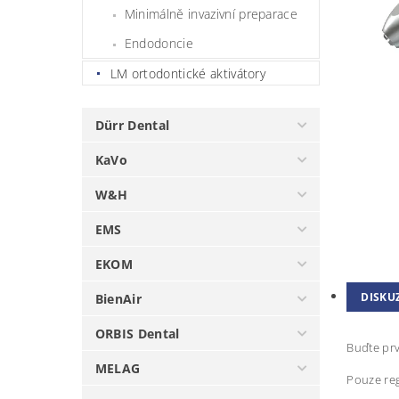
Minimálně invazivní preparace
Endodoncie
LM ortodontické aktivátory
Dürr Dental
KaVo
W&H
EMS
EKOM
DISKU
BienAir
ORBIS Dental
Buďte prv
MELAG
Pouze reg