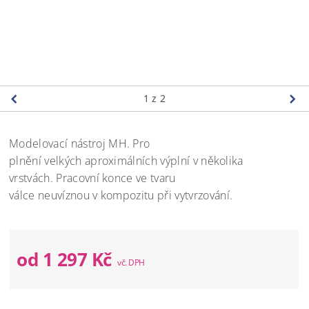
1
z 2
Modelovací nástroj MH. Pro
plnění
velkých
aproximální
ch
výplní
v několika
vrstvách
. P
racovní
konce ve tvaru
válce
ne
uvíznou
v
kompozitu
při
vytvrzování
.
od 1 297 Kč