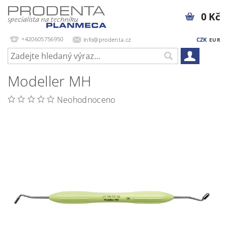
0 Kč
+420605756950
info@prodenta.cz
CZK
EUR
Modeller MH
Neohodnoceno