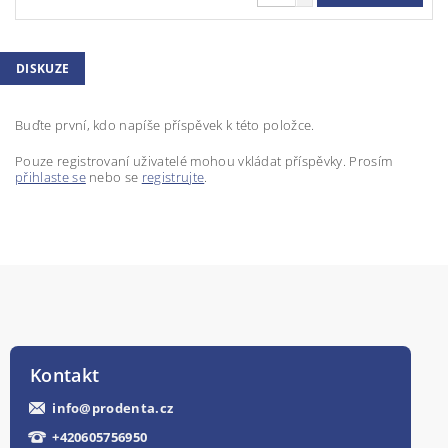
DISKUZE
Buďte první, kdo napíše příspěvek k této položce.
Pouze registrovaní uživatelé mohou vkládat příspěvky. Prosím
přihlaste se
nebo se
registrujte
.
Kontakt
info
@
prodenta.cz
+420605756950