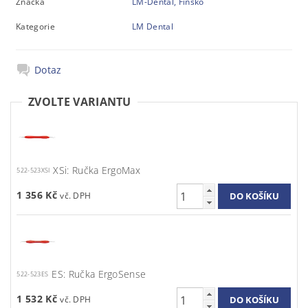
Značka
LM-Dental, Finsko
Kategorie
LM Dental
Dotaz
ZVOLTE VARIANTU
XSi: Ručka ErgoMax
522-523XSI
1 356 Kč
ES: Ručka ErgoSense
522-523ES
1 532 Kč