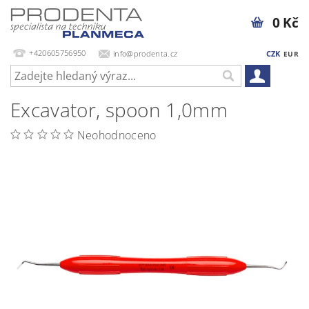
0 Kč
+420605756950
info@prodenta.cz
CZK
EUR
Excavator, spoon 1,0mm
Neohodnoceno