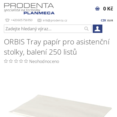
0 Kč
+420605756950
info@prodenta.cz
CZK
EUR
ORBIS Tray papír pro asistenční
stolky, balení 250 listů
Neohodnoceno