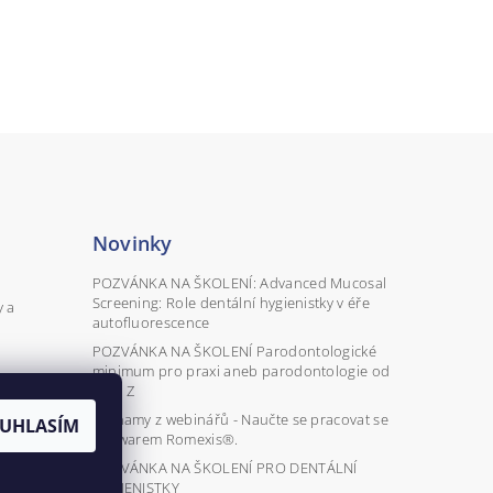
Novinky
POZVÁNKA NA ŠKOLENÍ: Advanced Mucosal
Screening: Role dentální hygienistky v éře
y a
autofluorescence
POZVÁNKA NA ŠKOLENÍ Parodontologické
minimum pro praxi aneb parodontologie od
A do Z
Záznamy z webinářů - Naučte se pracovat se
UHLASÍM
softwarem Romexis®.
POZVÁNKA NA ŠKOLENÍ PRO DENTÁLNÍ
HYGIENISTKY