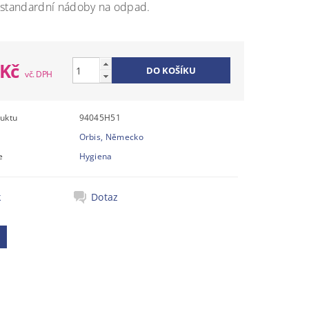
 standardní nádoby na odpad.
 Kč
uktu
94045H51
Orbis, Německo
e
Hygiena
k
Dotaz