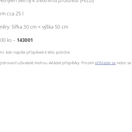
yethylen šetrný k životnímu prostředí (PELD)
em cca 25 l
měry: šířka 30 cm × výška 50 cm
100 ks –
143001
ní, kdo napíše příspěvek k této položce.
istrovaní uživatelé mohou vkládat příspěvky. Prosím
přihlaste se
nebo s