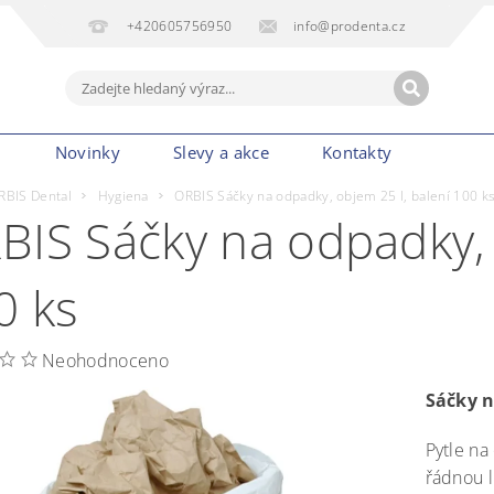
+420605756950
info@prodenta.cz
m
Novinky
Slevy a akce
Kontakty
RBIS Dental
Hygiena
ORBIS Sáčky na odpadky, objem 25 l, balení 100 k
BIS Sáčky na odpadky, 
0 ks
Neohodnoceno
Sáčky 
Pytle na
řádnou l