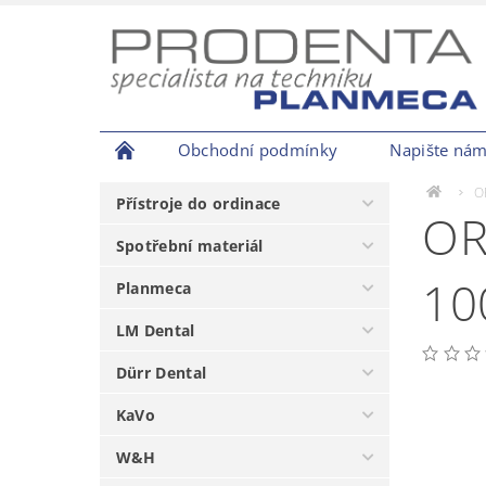
Obchodní podmínky
Napište ná
O
Přístroje do ordinace
OR
Spotřební materiál
10
Planmeca
LM Dental
Dürr Dental
KaVo
W&H