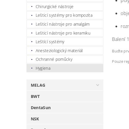
pol
Chirurgické nástroje
obj
Lešticí systémy pro kompozita
Lešticí nástroje pro amalgám
roz
Lešticí nástroje pro keramiku
Balení 
Leštící systémy
Anesteziologický materiál
Buďte prv
Ochranné pomůcky
Pouze reg
Hygiena
MELAG
BWT
DentaSun
NSK