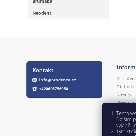
Brumaba
Neodent
Inform
Kontakt
Ke stažení
info
@
prodenta.cz
Obchodní
+420605756950
Novinky
Slevy a ak
Kontakty
Tento we
Napište n
Dalším 
vyjadřuj
Tyto str