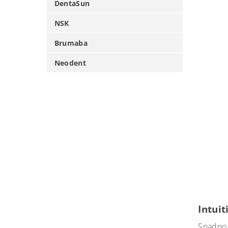
DentaSun
NSK
Brumaba
Neodent
Intuit
Snadno 