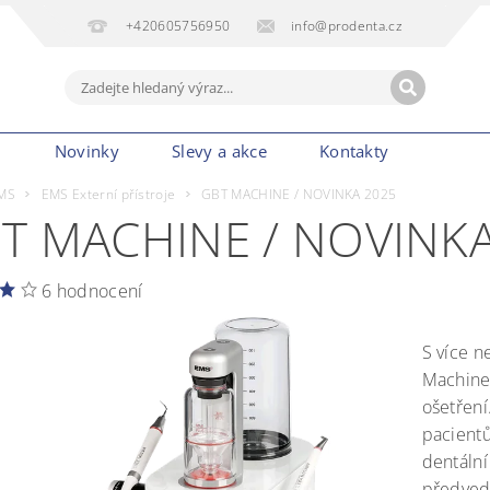
+420605756950
info@prodenta.cz
m
Novinky
Slevy a akce
Kontakty
MS
EMS Externí přístroje
GBT MACHINE / NOVINKA 2025
T MACHINE / NOVINKA
6 hodnocení
S více n
Machin
ošetření
pacientů
dentáln
předvede