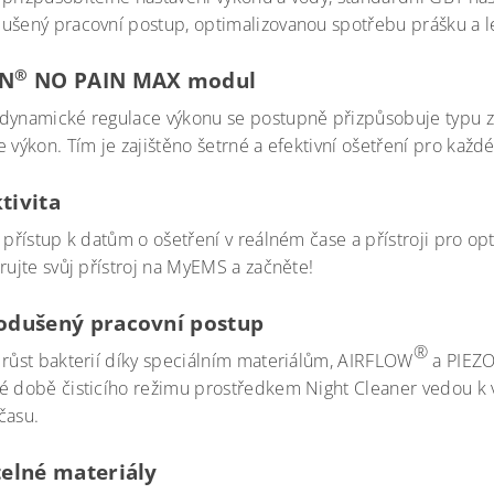
ušený pracovní postup, optimalizovanou spotřebu prášku a le
®
ON
NO PAIN MAX modul
dynamické regulace výkonu se postupně přizpůsobuje typu
 výkon. Tím je zajištěno šetrné a efektivní ošetření pro každ
tivita
 přístup k datům o ošetření v reálném čase a přístroji pro op
rujte svůj přístroj na MyEMS a začněte!
odušený pracovní postup
®
 růst bakterií díky speciálním materiálům, AIRFLOW
a PIEZ
é době čisticího režimu prostředkem Night Cleaner vedou k 
času.
telné materiály