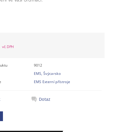
álně
pné
č
uktu
9012
EMS, Švýcarsko
e
EMS Externí přístroje
k
Dotaz