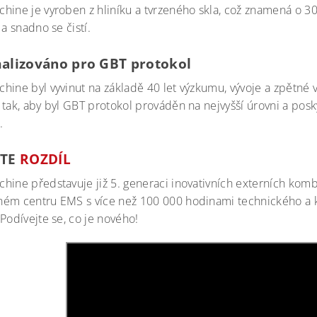
hine je vyroben z hliníku a tvrzeného skla, což znamená o 30
 a snadno se čistí.
alizováno pro GBT protokol
hine byl vyvinut na základě 40 let výzkumu, vývoje a zpětné v
 tak, aby byl GBT protokol prováděn na nejvyšší úrovni a posk
.
VTE
ROZDÍL
hine představuje již 5. generaci inovativních externích komb
ém centru EMS s více než 100 000 hodinami technického a klin
Podívejte se, co je nového!