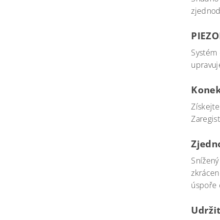
zjednod
PIEZ
Systém 
upravuje
Konek
Získejte
Zaregist
Zjedn
Snížený
zkrácen
úspoře 
Udrži