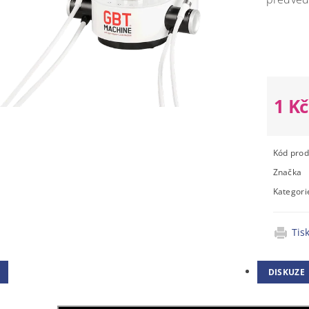
Moment
nedostu
1 K
Kód prod
Značka
Kategori
Tis
DISKUZE