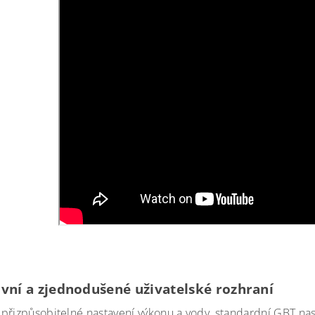
ivní a zjednodušené uživatelské rozhraní
přizpůsobitelné nastavení výkonu a vody, standardní GBT nasta