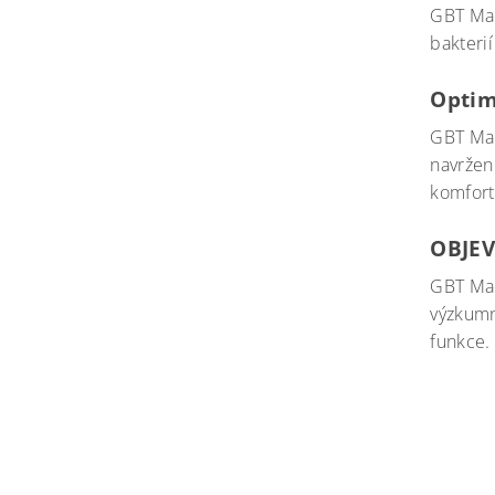
GBT Mac
bakterií
Optim
GBT Mac
navržen
komfort
OBJE
GBT Mac
výzkumn
funkce. 