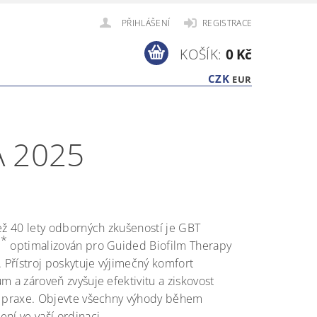
PŘIHLÁŠENÍ
REGISTRACE
KOŠÍK:
0 Kč
CZK
EUR
 2025
ež 40 lety odborných zkušeností je GBT
*
e
optimalizován pro Guided Biofilm Therapy
. Přístroj poskytuje výjimečný komfort
m a zároveň zvyšuje efektivitu a ziskovost
í praxe. Objevte všechny výhody během
ní ve vaší ordinaci.