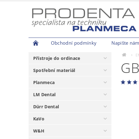
Obchodní podmínky
Napište ná
E
Přístroje do ordinace
GB
Spotřební materiál
Planmeca
LM Dental
Dürr Dental
KaVo
W&H