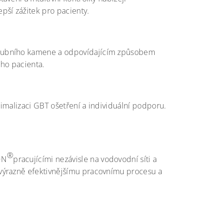
pší zážitek pro pacienty.
 zubního kamene a odpovídajícím způsobem
ého pacienta.
timalizaci GBT ošetření a individuální podporu.
®
ON
pracujícími nezávisle na vodovodní síti a
výrazně efektivnějšímu pracovnímu procesu a