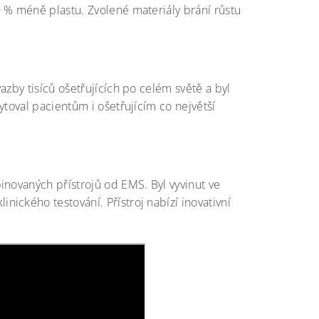
 % méně plastu. Zvolené materiály brání růstu
azby tisíců ošetřujících po celém světě a byl
ytoval pacientům i ošetřujícím co největší
inovaných přístrojů od EMS. Byl vyvinut ve
ického testování. Přístroj nabízí inovativní