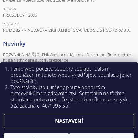
LM-Dental - Sleva 50% pro studenty a absolventy
9.9.2025
PRAGODENT 2025
22.7.2025
ROMEXIS 7 – NOVÁ ÉRA DIGITÁLNÍ STOMATOLOGIE S PODPOROU AI
Novinky
POZVÁNKA NA ŠKOLENÍ: Advanced Mucosal Screening: Role dentální
hygienistky v éře autofluorescence
POZVÁNKA NA ŠKOLENÍ Parodontologické minimum pro praxi aneb
Tento web používá soubory cookies. Dalším
parodontologie od A do Z
procházením tohoto webu vyjadřujete souhlas s jejich
používáním.
Záznamy z webinářů - Naučte se pracovat se softwarem Romexis®.
Tyto stránky jsou určeny pouze odborným
POZVÁNKA NA ŠKOLENÍ PRO DENTÁLNÍ HYGIENISTKY
pracovníkům ve zdravotnictví. Setrváním na těchto
ROZHOVOR: KLÁRA NOVÁ – DENTÁLNÍ HYGIENISTKA A SDA
stránkách potvrzujete, ž
e jste odborníkem ve smyslu
ŠKOLITELKA
§2a zákona č. 40/1995 Sb.
NASTAVENÍ
Upravit nastavení cookies
2026 ©
PRODENTA s.r.o.
, všechna práva vyhrazena