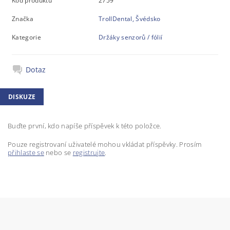
Kód produktu
2759
Značka
TrollDental, Švédsko
Kategorie
Držáky senzorů / fólií
Dotaz
DISKUZE
Buďte první, kdo napíše příspěvek k této položce.
Pouze registrovaní uživatelé mohou vkládat příspěvky. Prosím
přihlaste se
nebo se
registrujte
.